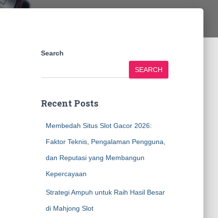
Search
SEARCH
Recent Posts
Membedah Situs Slot Gacor 2026:
Faktor Teknis, Pengalaman Pengguna,
dan Reputasi yang Membangun
Kepercayaan
Strategi Ampuh untuk Raih Hasil Besar
di Mahjong Slot