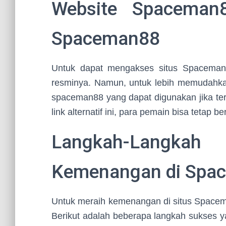
Website Spaceman8
Spaceman88
Untuk dapat mengakses situs Spaceman
resminya. Namun, untuk lebih memudahkan a
spaceman88 yang dapat digunakan jika te
link alternatif ini, para pemain bisa tetap 
Langkah-Langk
Kemenangan di Spa
Untuk meraih kemenangan di situs Spacema
Berikut adalah beberapa langkah sukses y