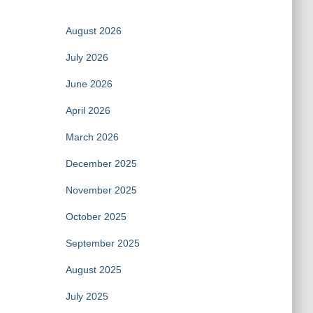
August 2026
July 2026
June 2026
April 2026
March 2026
December 2025
November 2025
October 2025
September 2025
August 2025
July 2025