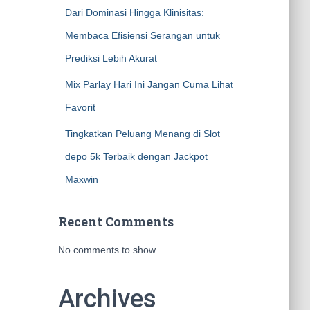
Dari Dominasi Hingga Klinisitas:
Membaca Efisiensi Serangan untuk
Prediksi Lebih Akurat
Mix Parlay Hari Ini Jangan Cuma Lihat
Favorit
Tingkatkan Peluang Menang di Slot
depo 5k Terbaik dengan Jackpot
Maxwin
Recent Comments
No comments to show.
Archives