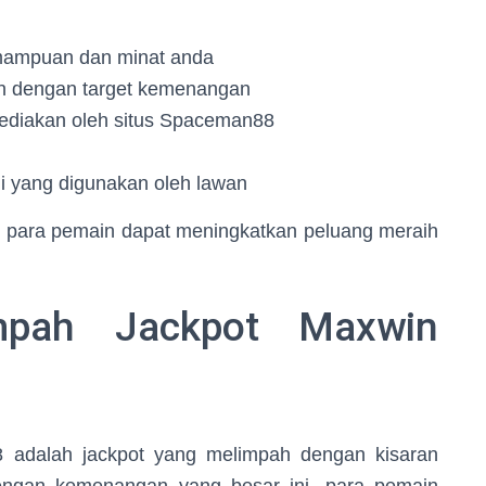
emampuan dan minat anda
an dengan target kemenangan
sediakan oleh situs Spaceman88
gi yang digunakan oleh lawan
, para pemain dapat meningkatkan peluang meraih
mpah Jackpot Maxwin
8 adalah jackpot yang melimpah dengan kisaran