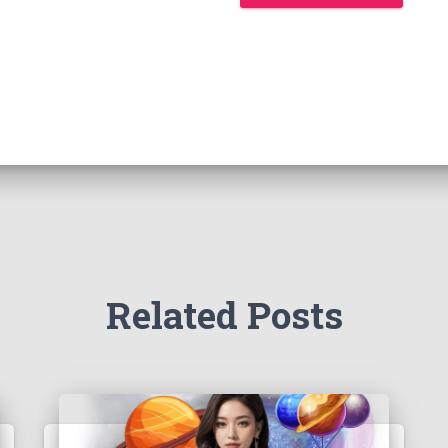
Related Posts