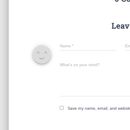
Leav
Name
*
Em
What's on your mind?
Save my name, email, and website 