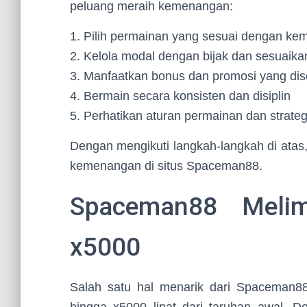
peluang meraih kemenangan:
1. Pilih permainan yang sesuai dengan k
2. Kelola modal dengan bijak dan sesuaik
3. Manfaatkan bonus dan promosi yang di
4. Bermain secara konsisten dan disiplin
5. Perhatikan aturan permainan dan strate
Dengan mengikuti langkah-langkah di atas
kemenangan di situs Spaceman88.
Spaceman88 Meli
x5000
Salah satu hal menarik dari Spaceman8