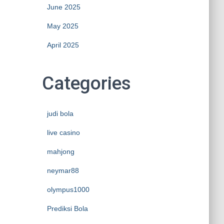
June 2025
May 2025
April 2025
Categories
judi bola
live casino
mahjong
neymar88
olympus1000
Prediksi Bola