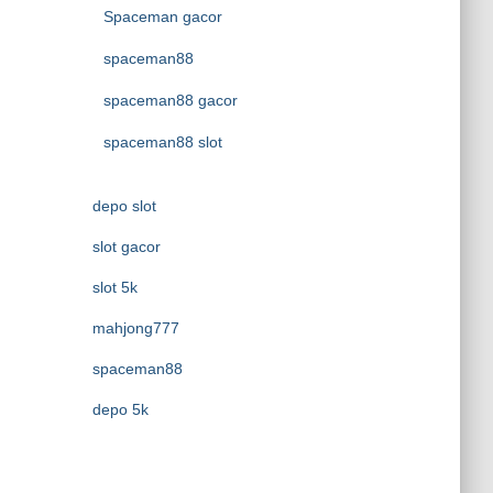
Spaceman gacor
spaceman88
spaceman88 gacor
spaceman88 slot
depo slot
slot gacor
slot 5k
mahjong777
spaceman88
depo 5k