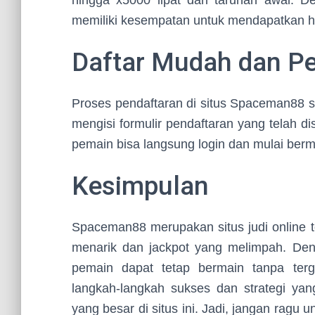
hingga x5000 lipat dari taruhan awal. 
memiliki kesempatan untuk mendapatkan h
Daftar Mudah dan P
Proses pendaftaran di situs Spaceman88 
mengisi formulir pendaftaran yang telah di
pemain bisa langsung login dan mulai bermai
Kesimpulan
Spaceman88 merupakan situs judi online 
menarik dan jackpot yang melimpah. Den
pemain dapat tetap bermain tanpa ter
langkah-langkah sukses dan strategi ya
yang besar di situs ini. Jadi, jangan rag