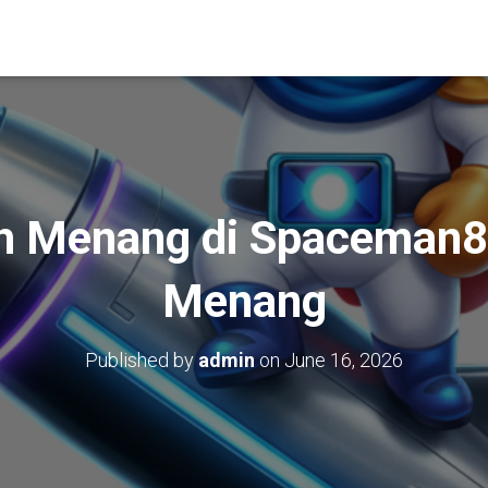
h Menang di Spaceman
Menang
Published by
admin
on
June 16, 2026