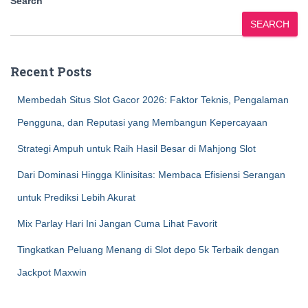
Search
SEARCH
Recent Posts
Membedah Situs Slot Gacor 2026: Faktor Teknis, Pengalaman
Pengguna, dan Reputasi yang Membangun Kepercayaan
Strategi Ampuh untuk Raih Hasil Besar di Mahjong Slot
Dari Dominasi Hingga Klinisitas: Membaca Efisiensi Serangan
untuk Prediksi Lebih Akurat
Mix Parlay Hari Ini Jangan Cuma Lihat Favorit
Tingkatkan Peluang Menang di Slot depo 5k Terbaik dengan
Jackpot Maxwin