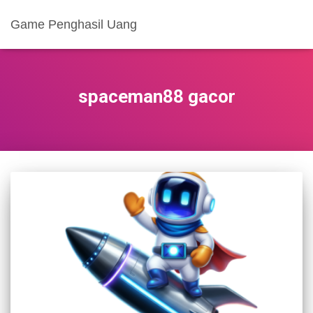
Game Penghasil Uang
spaceman88 gacor