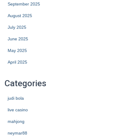
September 2025
August 2025
July 2025
June 2025
May 2025
April 2025
Categories
judi bola
live casino
mahjong
neymar88