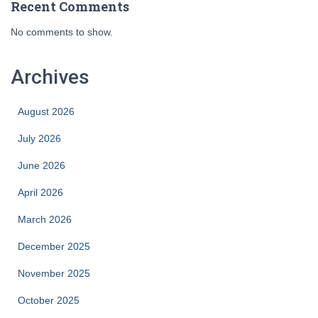
Recent Comments
No comments to show.
Archives
August 2026
July 2026
June 2026
April 2026
March 2026
December 2025
November 2025
October 2025