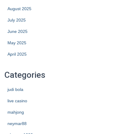
August 2025
July 2025
June 2025
May 2025
April 2025
Categories
judi bola
live casino
mahjong
neymar88