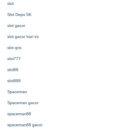
slot
Slot Depo 5K
slot gacor
slot gacor hari ini
slot qris
slot777
slot88
slot888
Spaceman
Spaceman gacor
spaceman88
spaceman88 gacor