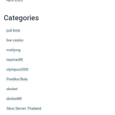
April 2025
Categories
judi bola
live casino
mahjong
neymar88
olympus1000
Prediksi Bola
sbobet
sbobet88
Situs Server Thailand