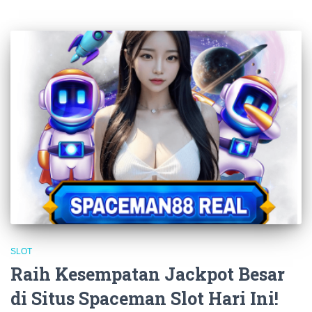
SLOT
Raih Kesempatan Jackpot Besar
di Situs Spaceman Slot Hari Ini!