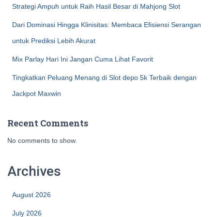
Strategi Ampuh untuk Raih Hasil Besar di Mahjong Slot
Dari Dominasi Hingga Klinisitas: Membaca Efisiensi Serangan
untuk Prediksi Lebih Akurat
Mix Parlay Hari Ini Jangan Cuma Lihat Favorit
Tingkatkan Peluang Menang di Slot depo 5k Terbaik dengan
Jackpot Maxwin
Recent Comments
No comments to show.
Archives
August 2026
July 2026