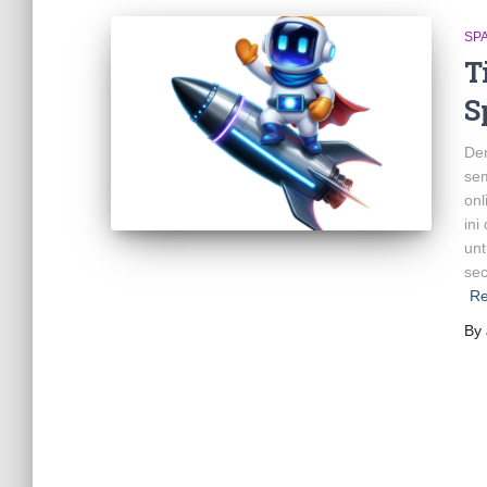
SP
T
S
Den
sem
onl
in
unt
sec
R
By