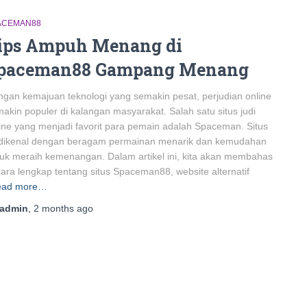
ACEMAN88
ips Ampuh Menang di
paceman88 Gampang Menang
gan kemajuan teknologi yang semakin pesat, perjudian online
akin populer di kalangan masyarakat. Salah satu situs judi
ine yang menjadi favorit para pemain adalah Spaceman. Situs
i dikenal dengan beragam permainan menarik dan kemudahan
uk meraih kemenangan. Dalam artikel ini, kita akan membahas
ara lengkap tentang situs Spaceman88, website alternatif
ead more…
admin
,
2 months
ago