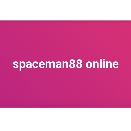
spaceman88 online