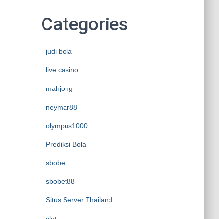
Categories
judi bola
live casino
mahjong
neymar88
olympus1000
Prediksi Bola
sbobet
sbobet88
Situs Server Thailand
slot