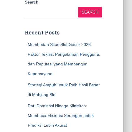
Search
SEARCH
Recent Posts
Membedah Situs Slot Gacor 2026:
Faktor Teknis, Pengalaman Pengguna,
dan Reputasi yang Membangun
Kepercayaan
Strategi Ampuh untuk Raih Hasil Besar
di Mahjong Slot
Dari Dominasi Hingga Klinisitas:
Membaca Efisiensi Serangan untuk
Prediksi Lebih Akurat