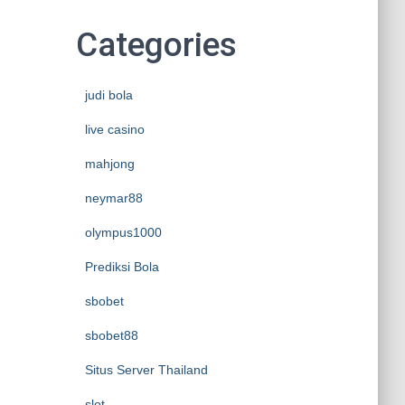
Categories
judi bola
live casino
mahjong
neymar88
olympus1000
Prediksi Bola
sbobet
sbobet88
Situs Server Thailand
slot