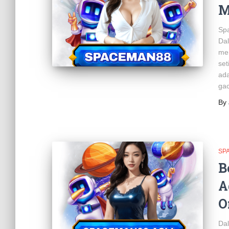
M
Sp
Dal
me
set
ada
gac
By
SP
B
A
O
Dal