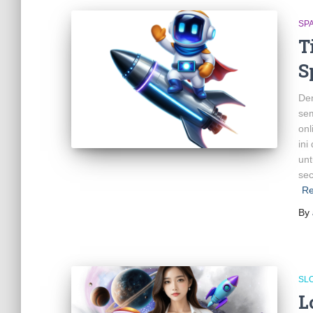
SP
T
S
Den
sem
onl
in
unt
sec
R
By
SL
L