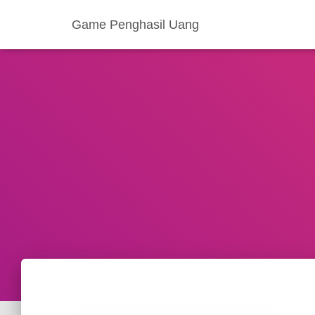
Game Penghasil Uang