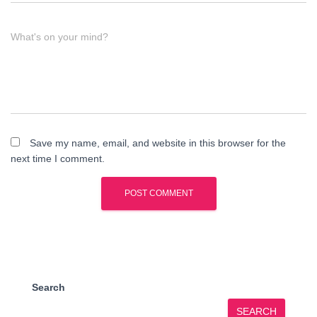
What's on your mind?
Save my name, email, and website in this browser for the
next time I comment.
Search
SEARCH