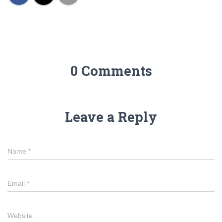
0 Comments
Leave a Reply
Name
*
Email
*
Website