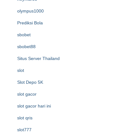
olympus1000
Prediksi Bola
sbobet
sbobet88
Situs Server Thailand
slot
Slot Depo 5K
slot gacor
slot gacor hari ini
slot qris
slot777