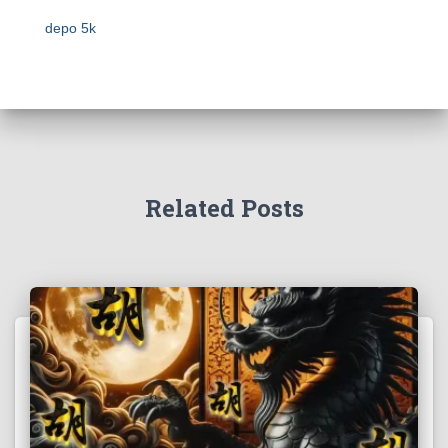
depo 5k
Related Posts