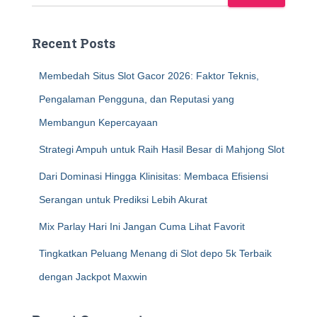
Recent Posts
Membedah Situs Slot Gacor 2026: Faktor Teknis,
Pengalaman Pengguna, dan Reputasi yang
Membangun Kepercayaan
Strategi Ampuh untuk Raih Hasil Besar di Mahjong Slot
Dari Dominasi Hingga Klinisitas: Membaca Efisiensi
Serangan untuk Prediksi Lebih Akurat
Mix Parlay Hari Ini Jangan Cuma Lihat Favorit
Tingkatkan Peluang Menang di Slot depo 5k Terbaik
dengan Jackpot Maxwin