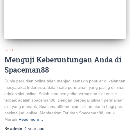
SLOT
Menguji Keberuntungan Anda di
Spaceman88
Dunia perjudian online telah menjadi semakin populer di kalangan
masyarakat Indonesia. Salah satu permainan yang paling diminati
adalah slot online. Salah satu penyedia permainan slot online
terbaik adalah spaceman88. Dengan berbagai pilihan permainan
slot yang menarik, Spaceman88 menjadi pilihan utama bagi para
pecinta judi online. Manfaatkan Taruhan Spaceman88 untuk
Meraih
Read more…
By
admin
,
1 year
ago