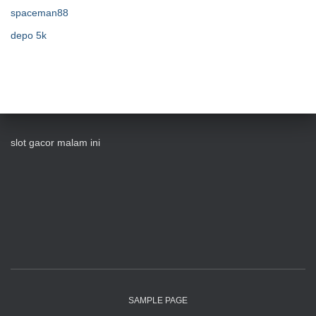
spaceman88
depo 5k
slot gacor malam ini
SAMPLE PAGE