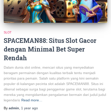
SLOT
SPACEMAN88: Situs Slot Gacor
dengan Minimal Bet Super
Rendah
Dalam dunia slot online, mencari situs yang menyediakan
beragam permainan dengan kualitas terbaik tentu menjadi
prioritas para pemain. Salah satu platform yang kini semakin
populer di kalangan pecinta slot adalah SPACEMAN88. Situs ini
dikenal sebagai surga bagi penggemar game slot, terutama bagi
mereka yang mengidamkan pengalaman bermain dari judul-judul
legendaris
Read more…
By
admin
,
1 year
ago