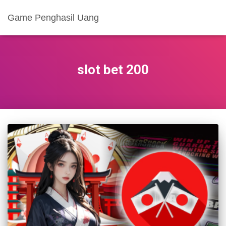
Game Penghasil Uang
slot bet 200