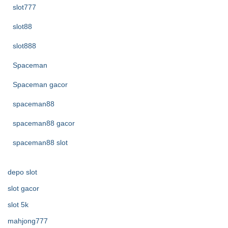
slot777
slot88
slot888
Spaceman
Spaceman gacor
spaceman88
spaceman88 gacor
spaceman88 slot
depo slot
slot gacor
slot 5k
mahjong777