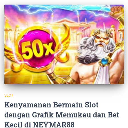
SLOT
Kenyamanan Bermain Slot
dengan Grafik Memukau dan Bet
Kecil di NEYMAR88