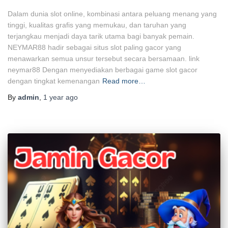
Dalam dunia slot online, kombinasi antara peluang menang yang
tinggi, kualitas grafis yang memukau, dan taruhan yang
terjangkau menjadi daya tarik utama bagi banyak pemain.
NEYMAR88 hadir sebagai situs slot paling gacor yang
menawarkan semua unsur tersebut secara bersamaan. link
neymar88 Dengan menyediakan berbagai game slot gacor
dengan tingkat kemenangan
Read more…
By
admin
,
1 year
ago