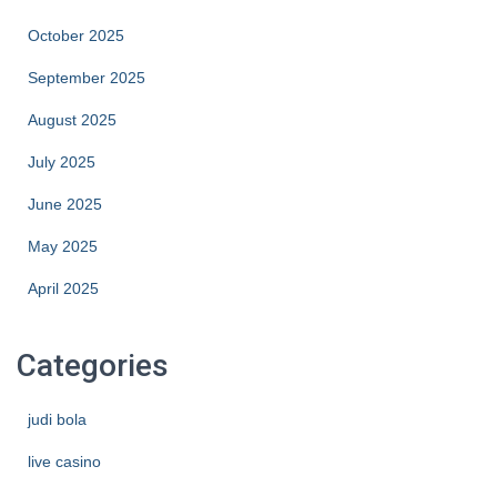
October 2025
September 2025
August 2025
July 2025
June 2025
May 2025
April 2025
Categories
judi bola
live casino