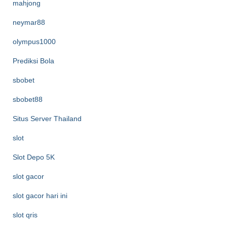
mahjong
neymar88
olympus1000
Prediksi Bola
sbobet
sbobet88
Situs Server Thailand
slot
Slot Depo 5K
slot gacor
slot gacor hari ini
slot qris