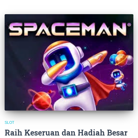
SLOT
Raih Keseruan dan Hadiah Besar