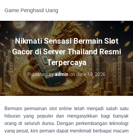
Game Penghasil Uang
Nikmati Sensasi Bermain Slot
Gacor di Server Thailand Resmi
Terpercaya
Published by
admin
on
June 19, 2026
Bermain permainan slot online telah menjadi salah satu
hiburan yang populer dan mengasyikkan bagi banyak
orang di seluruh dunia. Dengan perkembangan teknologi
yang pesat, kini pemain dapat menikmati berbagai macam