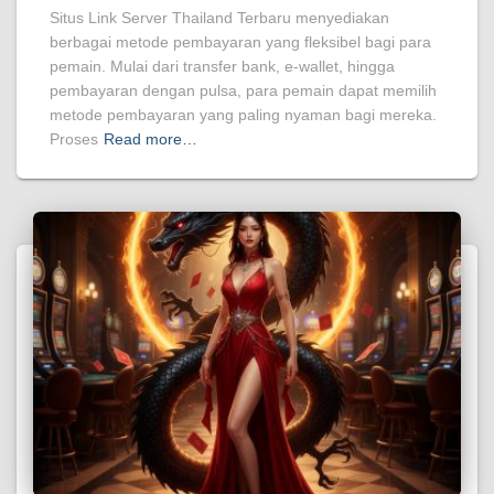
Situs Link Server Thailand Terbaru menyediakan
berbagai metode pembayaran yang fleksibel bagi para
pemain. Mulai dari transfer bank, e-wallet, hingga
pembayaran dengan pulsa, para pemain dapat memilih
metode pembayaran yang paling nyaman bagi mereka.
Proses
Read more…