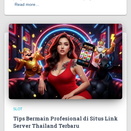
Read more…
SLOT
Tips Bermain Profesional di Situs Link
Server Thailand Terbaru