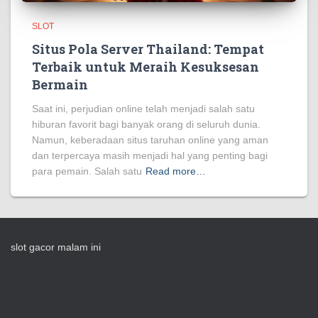
SLOT
Situs Pola Server Thailand: Tempat
Terbaik untuk Meraih Kesuksesan
Bermain
Saat ini, perjudian online telah menjadi salah satu
hiburan favorit bagi banyak orang di seluruh dunia.
Namun, keberadaan situs taruhan online yang aman
dan terpercaya masih menjadi hal yang penting bagi
para pemain. Salah satu
Read more…
slot gacor malam ini