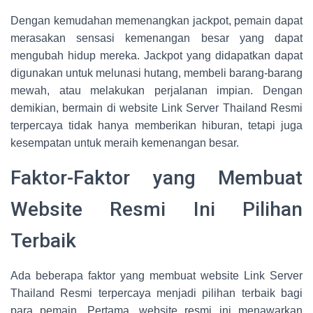
Dengan kemudahan memenangkan jackpot, pemain dapat
merasakan sensasi kemenangan besar yang dapat
mengubah hidup mereka. Jackpot yang didapatkan dapat
digunakan untuk melunasi hutang, membeli barang-barang
mewah, atau melakukan perjalanan impian. Dengan
demikian, bermain di website Link Server Thailand Resmi
terpercaya tidak hanya memberikan hiburan, tetapi juga
kesempatan untuk meraih kemenangan besar.
Faktor-Faktor yang Membuat
Website Resmi Ini Pilihan
Terbaik
Ada beberapa faktor yang membuat website Link Server
Thailand Resmi terpercaya menjadi pilihan terbaik bagi
para pemain. Pertama, website resmi ini menawarkan