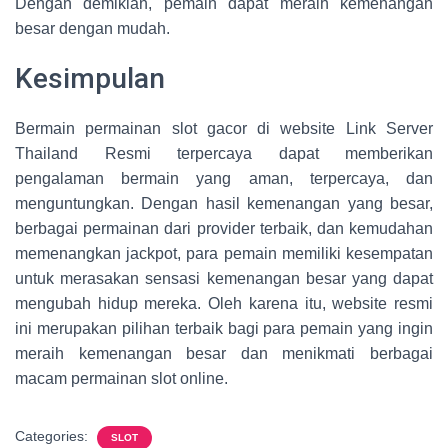
Dengan demikian, pemain dapat meraih kemenangan
besar dengan mudah.
Kesimpulan
Bermain permainan slot gacor di website Link Server
Thailand Resmi terpercaya dapat memberikan
pengalaman bermain yang aman, terpercaya, dan
menguntungkan. Dengan hasil kemenangan yang besar,
berbagai permainan dari provider terbaik, dan kemudahan
memenangkan jackpot, para pemain memiliki kesempatan
untuk merasakan sensasi kemenangan besar yang dapat
mengubah hidup mereka. Oleh karena itu, website resmi
ini merupakan pilihan terbaik bagi para pemain yang ingin
meraih kemenangan besar dan menikmati berbagai
macam permainan slot online.
Categories:
SLOT