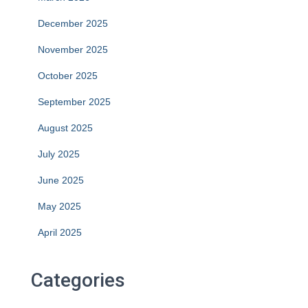
December 2025
November 2025
October 2025
September 2025
August 2025
July 2025
June 2025
May 2025
April 2025
Categories