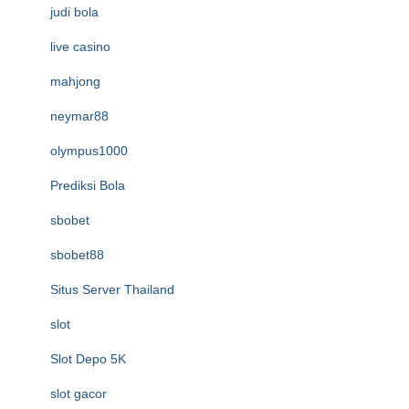
judi bola
live casino
mahjong
neymar88
olympus1000
Prediksi Bola
sbobet
sbobet88
Situs Server Thailand
slot
Slot Depo 5K
slot gacor