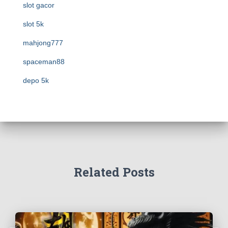
slot gacor
slot 5k
mahjong777
spaceman88
depo 5k
Related Posts