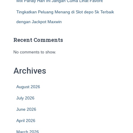
Mix Parlay Hari Ini Jangan Cuma Lihat Favorit
Tingkatkan Peluang Menang di Slot depo 5k Terbaik
dengan Jackpot Maxwin
Recent Comments
No comments to show.
Archives
August 2026
July 2026
June 2026
April 2026
March 2026