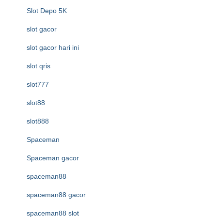
Slot Depo 5K
slot gacor
slot gacor hari ini
slot qris
slot777
slot88
slot888
Spaceman
Spaceman gacor
spaceman88
spaceman88 gacor
spaceman88 slot