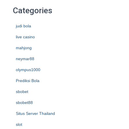
Categories
judi bola
live casino
mahjong
neymar88
olympus1000
Prediksi Bola
sbobet
sbobet88
Situs Server Thailand
slot