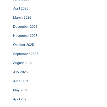
April 2026
March 2026
December 2025
November 2025
October 2025
September 2025
August 2025
July 2025
June 2025
May 2025
April 2025