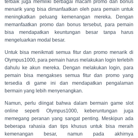
terbaik juga memiliki berbagai macam promo dan bonus
menarik yang bisa dimanfaatkan oleh para pemain untuk
meningkatkan peluang kemenangan mereka. Dengan
memanfaatkan promo dan bonus tersebut, para pemain
bisa mendapatkan keuntungan besar tanpa harus
mengeluarkan modal besar.
Untuk bisa menikmati semua fitur dan promo menarik di
Olympus1000, para pemain harus melakukan login terlebih
dahulu ke akun mereka. Dengan melakukan login, para
pemain bisa mengakses semua fitur dan promo yang
tersedia di game ini dan mendapatkan pengalaman
bermain yang lebih menyenangkan.
Namun, perlu diingat bahwa dalam bermain game slot
online seperti Olympus1000, keberuntungan juga
memegang peranan yang sangat penting. Meskipun ada
beberapa rahasia dan tips khusus untuk bisa meraih
kemenangan besar, namun pada akhirnya