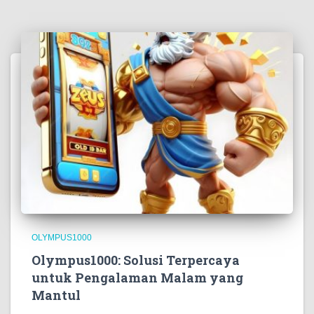
OLYMPUS1000
Olympus1000: Solusi Terpercaya
untuk Pengalaman Malam yang
Mantul