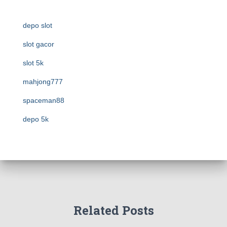
depo slot
slot gacor
slot 5k
mahjong777
spaceman88
depo 5k
Related Posts