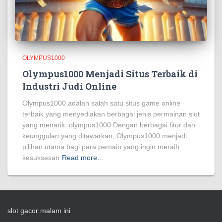
OLYMPUS1000
Olympus1000 Menjadi Situs Terbaik di
Industri Judi Online
Olympus1000 adalah salah satu situs game online
terbaik yang menyediakan berbagai jenis permainan slot
yang menarik. olympus1000 Dengan berbagai fitur dan
keunggulan yang ditawarkan, Olympus1000 menjadi
pilihan utama bagi para pemain yang ingin meraih
kesuksesan
Read more…
slot gacor malam ini