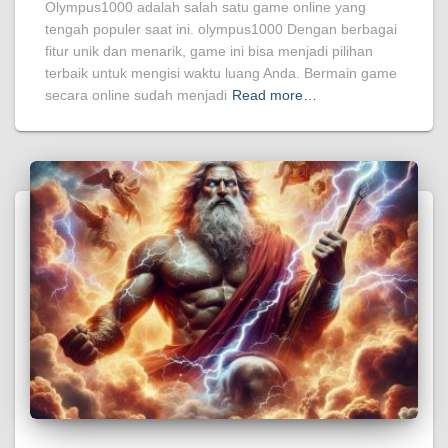
Olympus1000 adalah salah satu game online yang
tengah populer saat ini. olympus1000 Dengan berbagai
fitur unik dan menarik, game ini bisa menjadi pilihan
terbaik untuk mengisi waktu luang Anda. Bermain game
secara online sudah menjadi
Read more…