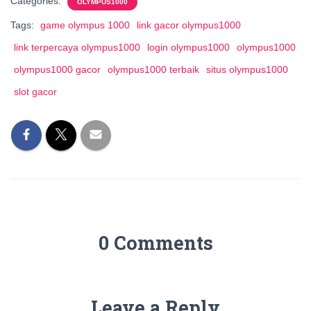
Categories:
OLYMPUS1000
Tags:
game olympus 1000
link gacor olympus1000
link terpercaya olympus1000
login olympus1000
olympus1000
olympus1000 gacor
olympus1000 terbaik
situs olympus1000
slot gacor
0 Comments
Leave a Reply