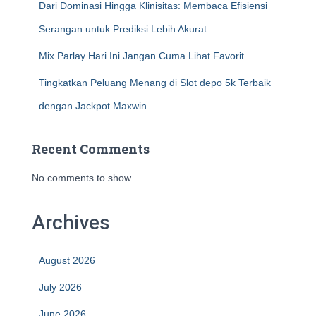
Dari Dominasi Hingga Klinisitas: Membaca Efisiensi
Serangan untuk Prediksi Lebih Akurat
Mix Parlay Hari Ini Jangan Cuma Lihat Favorit
Tingkatkan Peluang Menang di Slot depo 5k Terbaik
dengan Jackpot Maxwin
Recent Comments
No comments to show.
Archives
August 2026
July 2026
June 2026