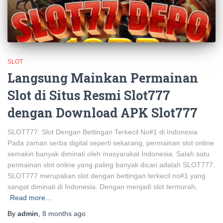
SLOT
Langsung Mainkan Permainan
Slot di Situs Resmi Slot777
dengan Download APK Slot777
SLOT777: Slot Dengan Bettingan Terkecil No#1 di Indonesia
Pada zaman serba digital seperti sekarang, permainan slot online
semakin banyak diminati oleh masyarakat Indonesia. Salah satu
permainan slot online yang paling banyak dicari adalah SLOT777.
SLOT777 merupakan slot dengan bettingan terkecil no#1 yang
sangat diminati di Indonesia. Dengan menjadi slot termurah,
Read more…
By
admin
,
8 months
ago