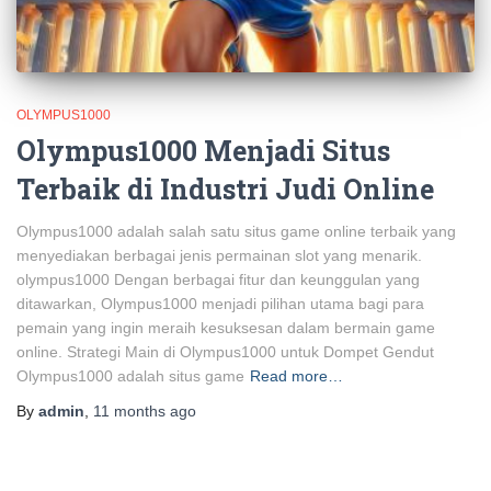
OLYMPUS1000
Olympus1000 Menjadi Situs
Terbaik di Industri Judi Online
Olympus1000 adalah salah satu situs game online terbaik yang
menyediakan berbagai jenis permainan slot yang menarik.
olympus1000 Dengan berbagai fitur dan keunggulan yang
ditawarkan, Olympus1000 menjadi pilihan utama bagi para
pemain yang ingin meraih kesuksesan dalam bermain game
online. Strategi Main di Olympus1000 untuk Dompet Gendut
Olympus1000 adalah situs game
Read more…
By
admin
,
11 months
ago