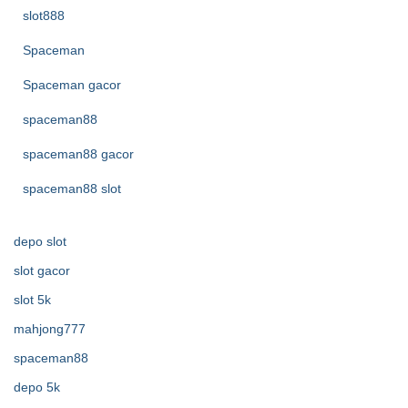
slot888
Spaceman
Spaceman gacor
spaceman88
spaceman88 gacor
spaceman88 slot
depo slot
slot gacor
slot 5k
mahjong777
spaceman88
depo 5k