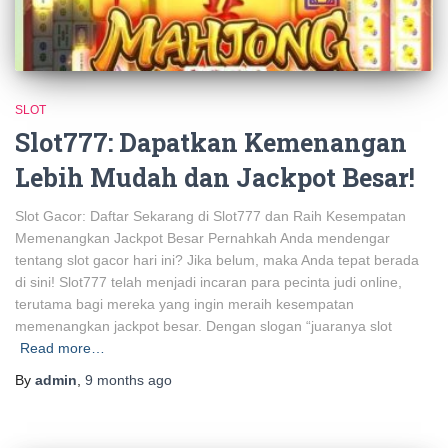
SLOT
Slot777: Dapatkan Kemenangan
Lebih Mudah dan Jackpot Besar!
Slot Gacor: Daftar Sekarang di Slot777 dan Raih Kesempatan
Memenangkan Jackpot Besar Pernahkah Anda mendengar
tentang slot gacor hari ini? Jika belum, maka Anda tepat berada
di sini! Slot777 telah menjadi incaran para pecinta judi online,
terutama bagi mereka yang ingin meraih kesempatan
memenangkan jackpot besar. Dengan slogan “juaranya slot
Read more…
By
admin
,
9 months
ago