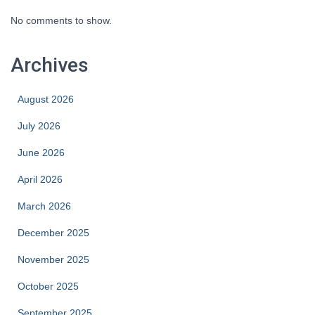
No comments to show.
Archives
August 2026
July 2026
June 2026
April 2026
March 2026
December 2025
November 2025
October 2025
September 2025