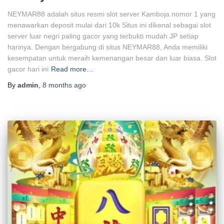
NEYMAR88 adalah situs resmi slot server Kamboja nomor 1 yang
menawarkan deposit mulai dari 10k Situs ini dikenal sebagai slot
server luar negri paling gacor yang terbukti mudah JP setiap
harinya. Dengan bergabung di situs NEYMAR88, Anda memiliki
kesempatan untuk meraih kemenangan besar dan luar biasa. Slot
gacor hari ini
Read more…
By
admin
,
8 months
ago