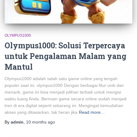
OLYMPUS1000
Olympus1000: Solusi Terpercaya
untuk Pengalaman Malam yang
Mantul
Olympus1000 adalah salah satu game online yang tengah
populer saat ini. olympus1000 Dengan berbagai fitur unik dan
menarik, game ini bisa menjadi pilihan terbaik untuk mengisi
waktu luang Anda. Bermain game secara online sudah menjadi
tren di era digital seperti sekarang ini. Mengingat kemudahan
akses yang ditawarkan, tak heran jika
Read more…
By
admin
,
10 months
ago