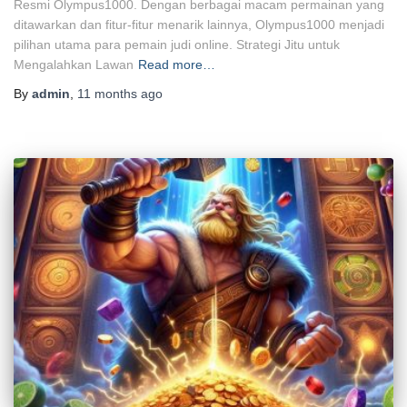
Resmi Olympus1000. Dengan berbagai macam permainan yang
ditawarkan dan fitur-fitur menarik lainnya, Olympus1000 menjadi
pilihan utama para pemain judi online. Strategi Jitu untuk
Mengalahkan Lawan
Read more…
By
admin
,
11 months
ago