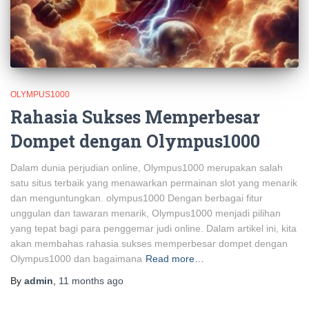
OLYMPUS1000
Rahasia Sukses Memperbesar
Dompet dengan Olympus1000
Dalam dunia perjudian online, Olympus1000 merupakan salah
satu situs terbaik yang menawarkan permainan slot yang menarik
dan menguntungkan. olympus1000 Dengan berbagai fitur
unggulan dan tawaran menarik, Olympus1000 menjadi pilihan
yang tepat bagi para penggemar judi online. Dalam artikel ini, kita
akan membahas rahasia sukses memperbesar dompet dengan
Olympus1000 dan bagaimana
Read more…
By
admin
,
11 months
ago