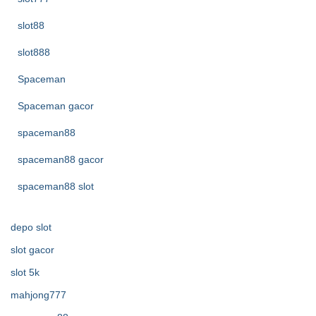
slot88
slot888
Spaceman
Spaceman gacor
spaceman88
spaceman88 gacor
spaceman88 slot
depo slot
slot gacor
slot 5k
mahjong777