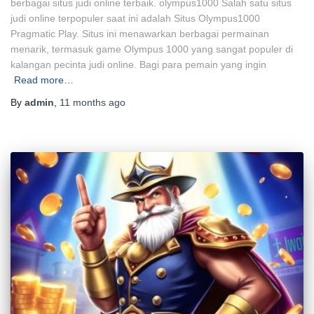
berbagai situs judi online terbaik. olympus1000 Salah satu situs
judi online terpopuler saat ini adalah Situs Olympus1000
Pragmatic Play. Situs ini menawarkan berbagai permainan
menarik, termasuk game Olympus 1000 yang sangat populer di
kalangan pecinta judi online. Bagi para pemain yang ingin
Read more…
By
admin
,
11 months
ago