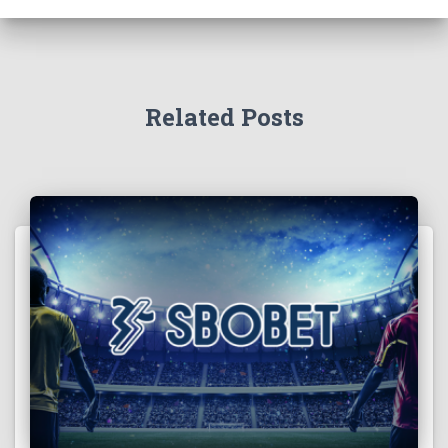
Related Posts