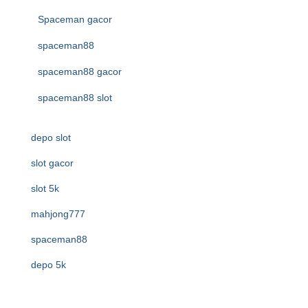
Spaceman gacor
spaceman88
spaceman88 gacor
spaceman88 slot
depo slot
slot gacor
slot 5k
mahjong777
spaceman88
depo 5k