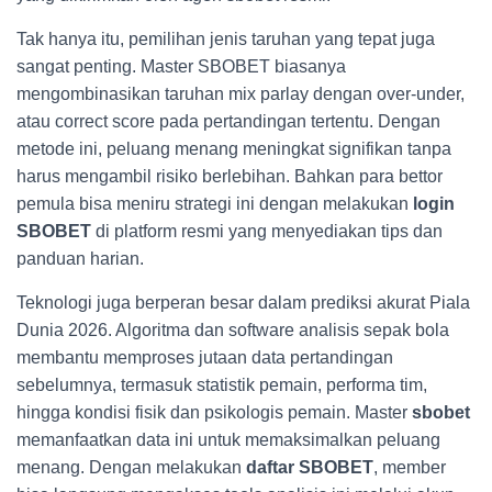
Tak hanya itu, pemilihan jenis taruhan yang tepat juga
sangat penting. Master SBOBET biasanya
mengombinasikan taruhan mix parlay dengan over-under,
atau correct score pada pertandingan tertentu. Dengan
metode ini, peluang menang meningkat signifikan tanpa
harus mengambil risiko berlebihan. Bahkan para bettor
pemula bisa meniru strategi ini dengan melakukan
login
SBOBET
di platform resmi yang menyediakan tips dan
panduan harian.
Teknologi juga berperan besar dalam prediksi akurat Piala
Dunia 2026. Algoritma dan software analisis sepak bola
membantu memproses jutaan data pertandingan
sebelumnya, termasuk statistik pemain, performa tim,
hingga kondisi fisik dan psikologis pemain. Master
sbobet
memanfaatkan data ini untuk memaksimalkan peluang
menang. Dengan melakukan
daftar SBOBET
, member