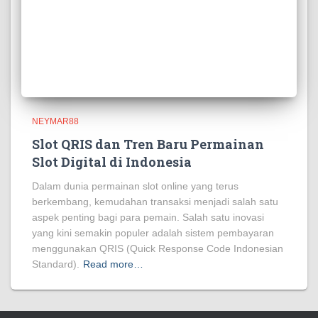
NEYMAR88
Slot QRIS dan Tren Baru Permainan
Slot Digital di Indonesia
Dalam dunia permainan slot online yang terus
berkembang, kemudahan transaksi menjadi salah satu
aspek penting bagi para pemain. Salah satu inovasi
yang kini semakin populer adalah sistem pembayaran
menggunakan QRIS (Quick Response Code Indonesian
Standard).
Read more…