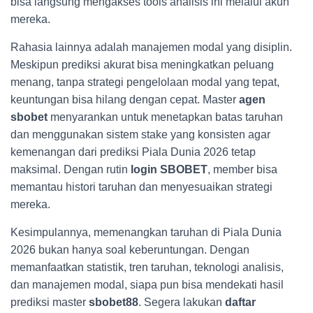
bisa langsung mengakses tools analisis ini melalui akun
mereka.
Rahasia lainnya adalah manajemen modal yang disiplin.
Meskipun prediksi akurat bisa meningkatkan peluang
menang, tanpa strategi pengelolaan modal yang tepat,
keuntungan bisa hilang dengan cepat. Master
agen
sbobet
menyarankan untuk menetapkan batas taruhan
dan menggunakan sistem stake yang konsisten agar
kemenangan dari prediksi Piala Dunia 2026 tetap
maksimal. Dengan rutin
login SBOBET
, member bisa
memantau histori taruhan dan menyesuaikan strategi
mereka.
Kesimpulannya, memenangkan taruhan di Piala Dunia
2026 bukan hanya soal keberuntungan. Dengan
memanfaatkan statistik, tren taruhan, teknologi analisis,
dan manajemen modal, siapa pun bisa mendekati hasil
prediksi master
sbobet88
. Segera lakukan
daftar