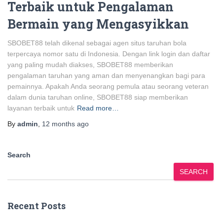
Terbaik untuk Pengalaman
Bermain yang Mengasyikkan
SBOBET88 telah dikenal sebagai agen situs taruhan bola
terpercaya nomor satu di Indonesia. Dengan link login dan daftar
yang paling mudah diakses, SBOBET88 memberikan
pengalaman taruhan yang aman dan menyenangkan bagi para
pemainnya. Apakah Anda seorang pemula atau seorang veteran
dalam dunia taruhan online, SBOBET88 siap memberikan
layanan terbaik untuk
Read more…
By
admin
,
12 months
ago
Search
SEARCH
Recent Posts