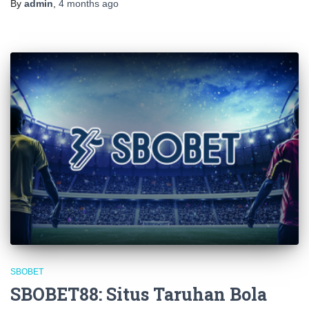
By
admin
,
4 months
ago
SBOBET
SBOBET88: Situs Taruhan Bola