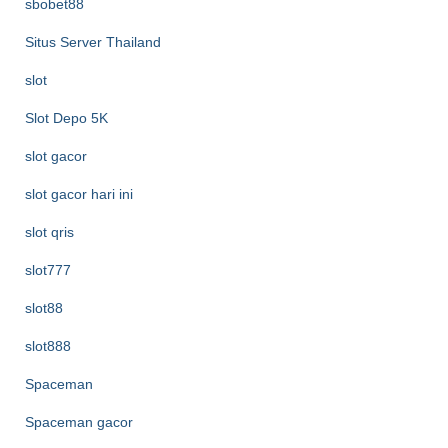
sbobet88
Situs Server Thailand
slot
Slot Depo 5K
slot gacor
slot gacor hari ini
slot qris
slot777
slot88
slot888
Spaceman
Spaceman gacor