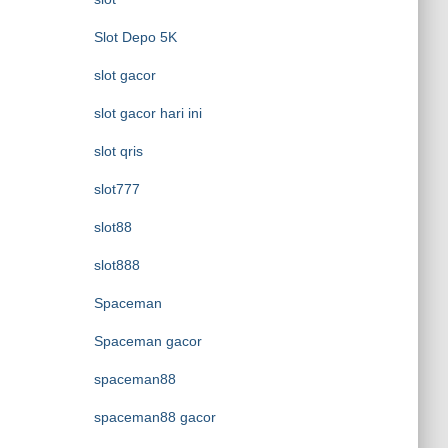
Slot Depo 5K
slot gacor
slot gacor hari ini
slot qris
slot777
slot88
slot888
Spaceman
Spaceman gacor
spaceman88
spaceman88 gacor