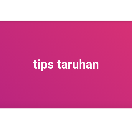
tips taruhan