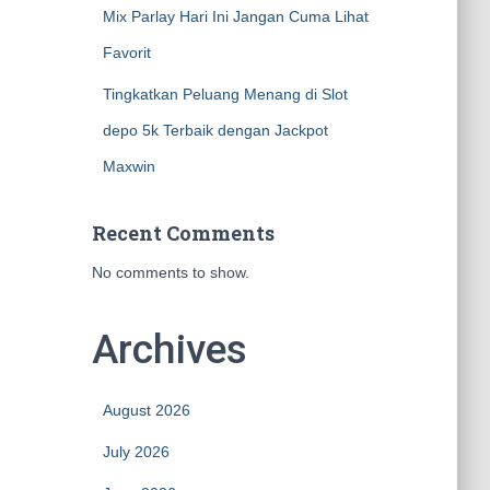
Mix Parlay Hari Ini Jangan Cuma Lihat
Favorit
Tingkatkan Peluang Menang di Slot
depo 5k Terbaik dengan Jackpot
Maxwin
Recent Comments
No comments to show.
Archives
August 2026
July 2026