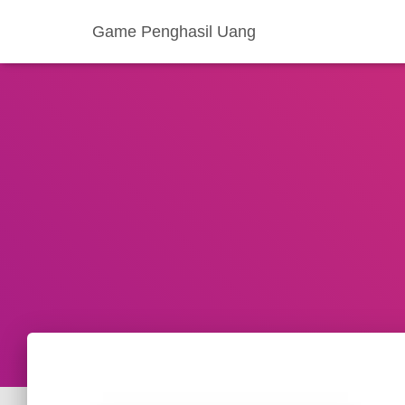
Game Penghasil Uang