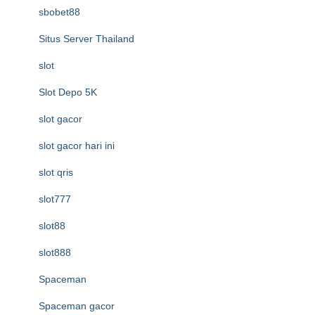
sbobet88
Situs Server Thailand
slot
Slot Depo 5K
slot gacor
slot gacor hari ini
slot qris
slot777
slot88
slot888
Spaceman
Spaceman gacor