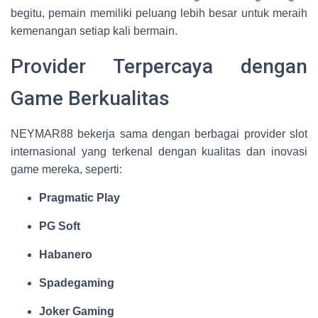
begitu, pemain memiliki peluang lebih besar untuk meraih
kemenangan setiap kali bermain.
Provider Terpercaya dengan
Game Berkualitas
NEYMAR88 bekerja sama dengan berbagai provider slot
internasional yang terkenal dengan kualitas dan inovasi
game mereka, seperti:
Pragmatic Play
PG Soft
Habanero
Spadegaming
Joker Gaming