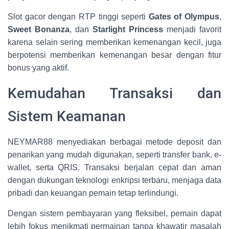
Slot gacor dengan RTP tinggi seperti
Gates of Olympus
,
Sweet Bonanza
, dan
Starlight Princess
menjadi favorit
karena selain sering memberikan kemenangan kecil, juga
berpotensi memberikan kemenangan besar dengan fitur
bonus yang aktif.
Kemudahan Transaksi dan
Sistem Keamanan
NEYMAR88 menyediakan berbagai metode deposit dan
penarikan yang mudah digunakan, seperti transfer bank, e-
wallet, serta QRIS. Transaksi berjalan cepat dan aman
dengan dukungan teknologi enkripsi terbaru, menjaga data
pribadi dan keuangan pemain tetap terlindungi.
Dengan sistem pembayaran yang fleksibel, pemain dapat
lebih fokus menikmati permainan tanpa khawatir masalah