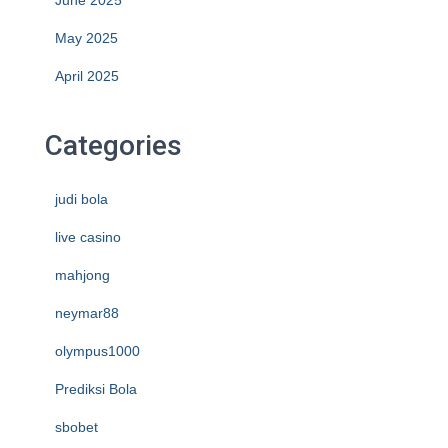
June 2025
May 2025
April 2025
Categories
judi bola
live casino
mahjong
neymar88
olympus1000
Prediksi Bola
sbobet