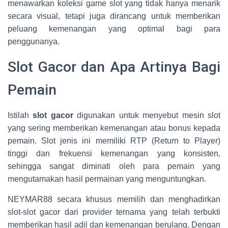
menawarkan koleksi game slot yang tidak hanya menarik
secara visual, tetapi juga dirancang untuk memberikan
peluang kemenangan yang optimal bagi para
penggunanya.
Slot Gacor dan Apa Artinya Bagi
Pemain
Istilah
slot gacor
digunakan untuk menyebut mesin slot
yang sering memberikan kemenangan atau bonus kepada
pemain. Slot jenis ini memiliki RTP (Return to Player)
tinggi dan frekuensi kemenangan yang konsisten,
sehingga sangat diminati oleh para pemain yang
mengutamakan hasil permainan yang menguntungkan.
NEYMAR88 secara khusus memilih dan menghadirkan
slot-slot gacor dari provider ternama yang telah terbukti
memberikan hasil adil dan kemenangan berulang. Dengan