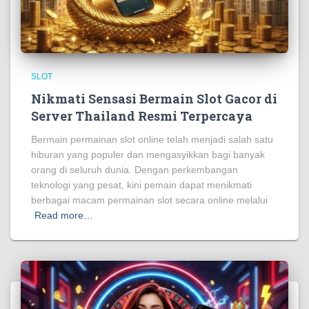
SLOT
Nikmati Sensasi Bermain Slot Gacor di
Server Thailand Resmi Terpercaya
Bermain permainan slot online telah menjadi salah satu
hiburan yang populer dan mengasyikkan bagi banyak
orang di seluruh dunia. Dengan perkembangan
teknologi yang pesat, kini pemain dapat menikmati
berbagai macam permainan slot secara online melalui
Read more…