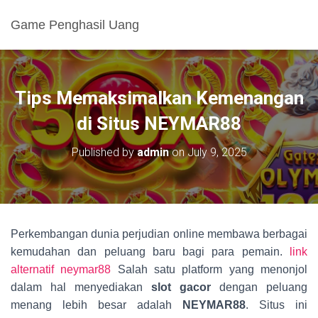
Game Penghasil Uang
Tips Memaksimalkan Kemenangan
di Situs NEYMAR88
Published by
admin
on
July 9, 2025
Perkembangan dunia perjudian online membawa berbagai
kemudahan dan peluang baru bagi para pemain.
link
alternatif neymar88
Salah satu platform yang menonjol
dalam hal menyediakan
slot gacor
dengan peluang
menang lebih besar adalah
NEYMAR88
. Situs ini