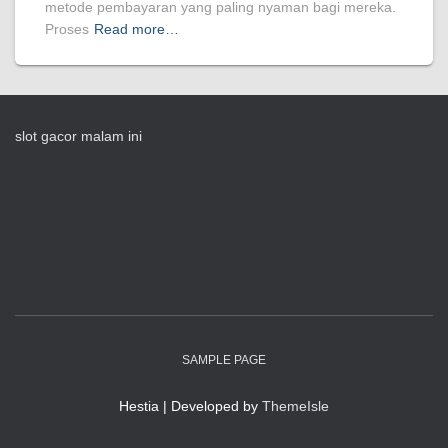
metode pembayaran yang paling nyaman bagi mereka.
Proses
Read more…
slot gacor malam ini
SAMPLE PAGE
Hestia | Developed by
ThemeIsle