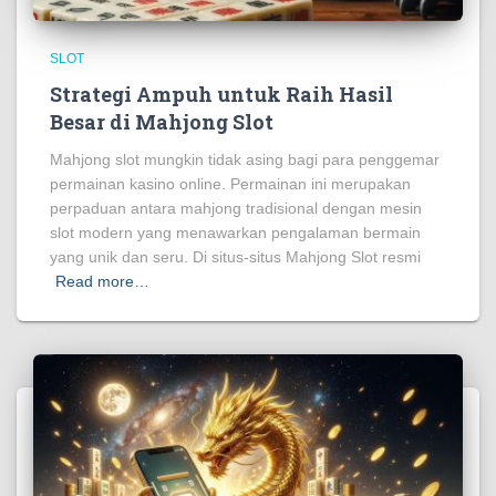
SLOT
Strategi Ampuh untuk Raih Hasil
Besar di Mahjong Slot
Mahjong slot mungkin tidak asing bagi para penggemar
permainan kasino online. Permainan ini merupakan
perpaduan antara mahjong tradisional dengan mesin
slot modern yang menawarkan pengalaman bermain
yang unik dan seru. Di situs-situs Mahjong Slot resmi
Read more…