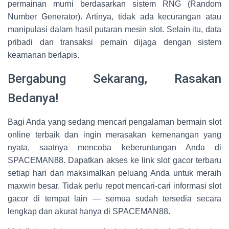
permainan murni berdasarkan sistem RNG (Random
Number Generator). Artinya, tidak ada kecurangan atau
manipulasi dalam hasil putaran mesin slot. Selain itu, data
pribadi dan transaksi pemain dijaga dengan sistem
keamanan berlapis.
Bergabung Sekarang, Rasakan
Bedanya!
Bagi Anda yang sedang mencari pengalaman bermain slot
online terbaik dan ingin merasakan kemenangan yang
nyata, saatnya mencoba keberuntungan Anda di
SPACEMAN88. Dapatkan akses ke link slot gacor terbaru
setiap hari dan maksimalkan peluang Anda untuk meraih
maxwin besar. Tidak perlu repot mencari-cari informasi slot
gacor di tempat lain — semua sudah tersedia secara
lengkap dan akurat hanya di SPACEMAN88.