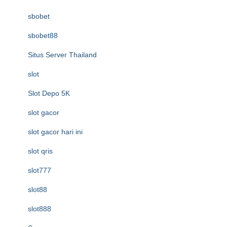
sbobet
sbobet88
Situs Server Thailand
slot
Slot Depo 5K
slot gacor
slot gacor hari ini
slot qris
slot777
slot88
slot888