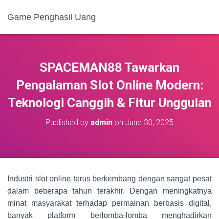
Game Penghasil Uang
SPACEMAN88 Tawarkan
Pengalaman Slot Online Modern:
Teknologi Canggih & Fitur Unggulan
Published by
admin
on
June 30, 2025
Industri slot online terus berkembang dengan sangat pesat
dalam beberapa tahun terakhir. Dengan meningkatnya
minat masyarakat terhadap permainan berbasis digital,
banyak platform berlomba-lomba menghadirkan