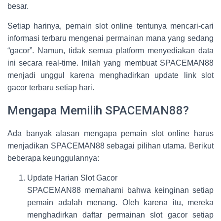
besar.
Setiap harinya, pemain slot online tentunya mencari-cari
informasi terbaru mengenai permainan mana yang sedang
“gacor”. Namun, tidak semua platform menyediakan data
ini secara real-time. Inilah yang membuat SPACEMAN88
menjadi unggul karena menghadirkan update link slot
gacor terbaru setiap hari.
Mengapa Memilih SPACEMAN88?
Ada banyak alasan mengapa pemain slot online harus
menjadikan SPACEMAN88 sebagai pilihan utama. Berikut
beberapa keunggulannya:
Update Harian Slot Gacor
SPACEMAN88 memahami bahwa keinginan setiap
pemain adalah menang. Oleh karena itu, mereka
menghadirkan daftar permainan slot gacor setiap