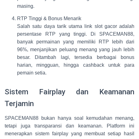
masing.
RTP Tinggi & Bonus Menarik
Salah satu daya tarik utama link slot gacor adalah
persentase RTP yang tinggi. Di SPACEMAN88,
banyak permainan yang memiliki RTP lebih dari
96%, menjanjikan peluang menang yang jauh lebih
besar. Ditambah lagi, tersedia berbagai bonus
harian, mingguan, hingga cashback untuk para
pemain setia.
Sistem Fairplay dan Keamanan
Terjamin
SPACEMAN88 bukan hanya soal kemudahan menang,
tetapi juga transparansi dan keamanan. Platform ini
menerapkan sistem fairplay yang membuat setiap hasil