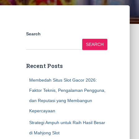
Search
SEARCH
Recent Posts
Membedah Situs Slot Gacor 2026:
Faktor Teknis, Pengalaman Pengguna,
dan Reputasi yang Membangun
Kepercayaan
Strategi Ampuh untuk Raih Hasil Besar
di Mahjong Slot