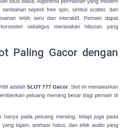
gkan situs biasa. Algoritma permainan yang modern
 tambahan seperti free spin, simbol scatter, dan
ainan lebih seru dan interaktif. Pemain dapat
konsisten sekaligus merasakan hiburan yang
ot Paling Gacor dengan
AR88 adalah
SLOT 777 Gacor
. Slot ini menawarkan
memberikan peluang menang besar bagi pemain di
 hanya pada peluang menang, tetapi juga pada
l yang tajam, animasi halus, dan efek audio yang