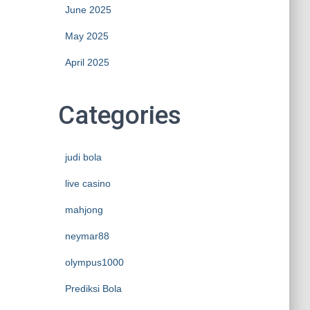
June 2025
May 2025
April 2025
Categories
judi bola
live casino
mahjong
neymar88
olympus1000
Prediksi Bola