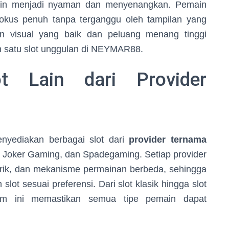
n menjadi nyaman dan menyenangkan. Pemain
fokus penuh tanpa terganggu oleh tampilan yang
in visual yang baik dan peluang menang tinggi
 satu slot unggulan di NEYMAR88.
t Lain dari Provider
yediakan berbagai slot dari
provider ternama
, Joker Gaming, dan Spadegaming. Setiap provider
arik, dan mekanisme permainan berbeda, sehingga
lot sesuai preferensi. Dari slot klasik hingga slot
form ini memastikan semua tipe pemain dapat