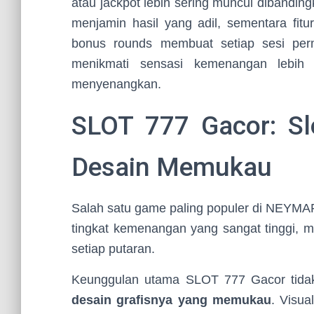
atau jackpot lebih sering muncul dibandin
menjamin hasil yang adil, sementara fitur
bonus rounds membuat setiap sesi perm
menikmati sensasi kemenangan lebih 
menyenangkan.
SLOT 777 Gacor: Sl
Desain Memukau
Salah satu game paling populer di NEYM
tingkat kemenangan yang sangat tinggi, 
setiap putaran.
Keunggulan utama SLOT 777 Gacor tidak
desain grafisnya yang memukau
. Visua