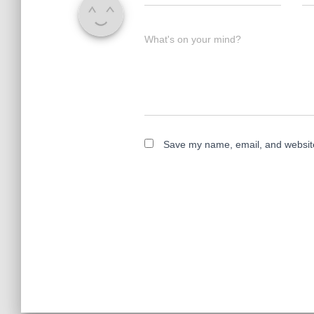
What's on your mind?
Save my name, email, and website 