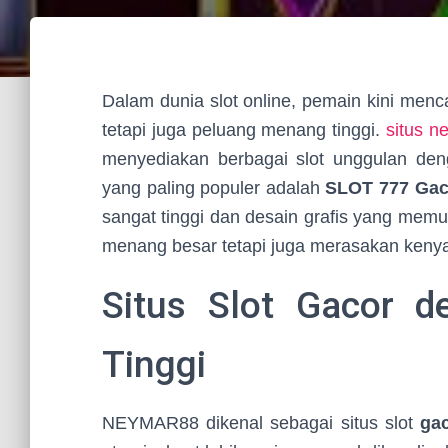
Dalam dunia slot online, pemain kini menc
tetapi juga peluang menang tinggi.
situs n
menyediakan berbagai slot unggulan den
yang paling populer adalah
SLOT 777 Gac
sangat tinggi dan desain grafis yang mem
menang besar tetapi juga merasakan keny
Situs Slot Gacor 
Tinggi
NEYMAR88 dikenal sebagai situs slot
ga