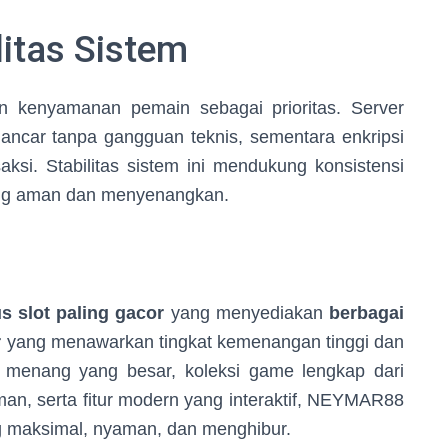
itas Sistem
enyamanan pemain sebagai prioritas. Server
lancar tanpa gangguan teknis, sementara enkripsi
si. Stabilitas sistem ini mendukung konsistensi
ng aman dan menyenangkan.
us slot paling gacor
yang menyediakan
berbagai
r
yang menawarkan tingkat kemenangan tinggi dan
 menang yang besar, koleksi game lengkap dari
aman, serta fitur modern yang interaktif, NEYMAR88
g maksimal, nyaman, dan menghibur.