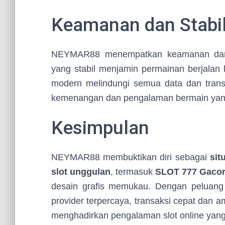
Keamanan dan Stabil
NEYMAR88 menempatkan keamanan dan k
yang stabil menjamin permainan berjalan 
modern melindungi semua data dan transak
kemenangan dan pengalaman bermain ya
Kesimpulan
NEYMAR88 membuktikan diri sebagai
sit
slot unggulan
, termasuk
SLOT 777 Gaco
desain grafis memukau. Dengan peluang
provider terpercaya, transaksi cepat dan 
menghadirkan pengalaman slot online yan