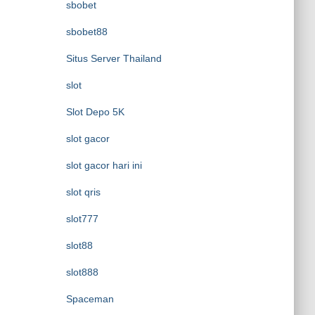
sbobet
sbobet88
Situs Server Thailand
slot
Slot Depo 5K
slot gacor
slot gacor hari ini
slot qris
slot777
slot88
slot888
Spaceman