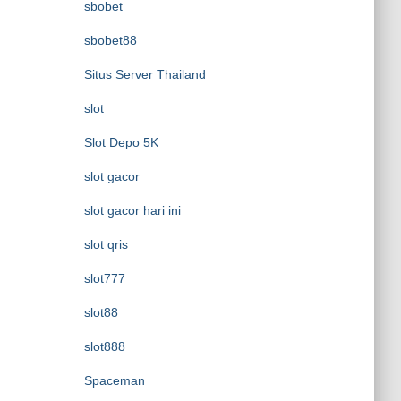
sbobet
sbobet88
Situs Server Thailand
slot
Slot Depo 5K
slot gacor
slot gacor hari ini
slot qris
slot777
slot88
slot888
Spaceman