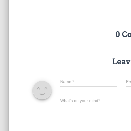
0 C
Leav
Name
*
Em
What's on your mind?