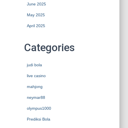
June 2025
May 2025
April 2025
Categories
judi bola
live casino
mahjong
neymar88
olympus1000
Prediksi Bola