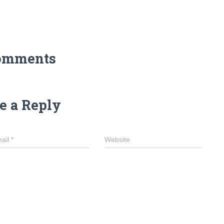
omments
e a Reply
ail
*
Website