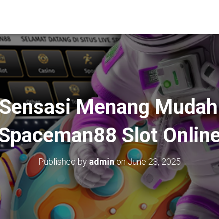
 Sensasi Menang Mudah
Spaceman88 Slot Onlin
Published by
admin
on
June 23, 2025