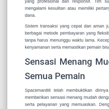
yang profesional dan responsif. Tim 
mengalami kesulitan atau memiliki pertan
dana.
Sistem transaksi yang cepat dan aman j
berbagai metode pembayaran yang fleksib
tanpa harus menunggu waktu lama. Kecepa
kenyamanan serta memastikan pemain bis
Sensasi Menang Mud
Semua Pemain
Spaceman88 telah membuktikan dirinya 
memberikan sensasi menang mudah dengan
serta pelayanan yang memuaskan. Deng