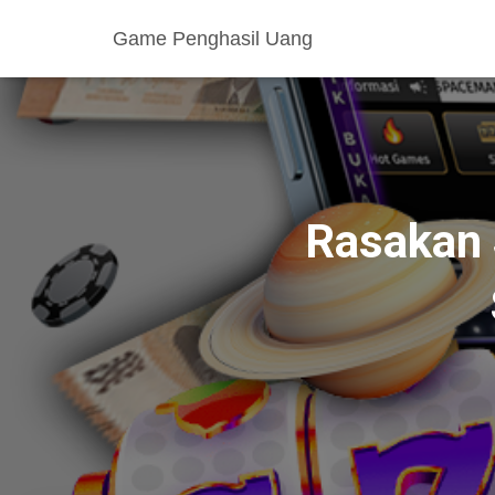
Game Penghasil Uang
Rasakan