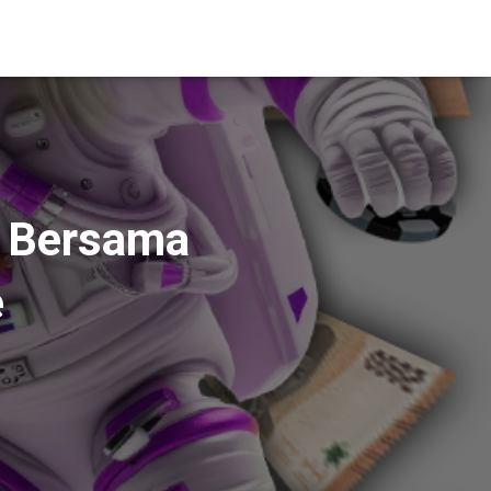
 Bersama
e