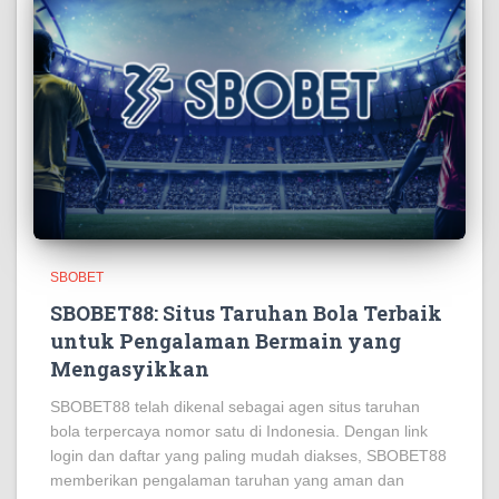
SBOBET
SBOBET88: Situs Taruhan Bola Terbaik
untuk Pengalaman Bermain yang
Mengasyikkan
SBOBET88 telah dikenal sebagai agen situs taruhan
bola terpercaya nomor satu di Indonesia. Dengan link
login dan daftar yang paling mudah diakses, SBOBET88
memberikan pengalaman taruhan yang aman dan