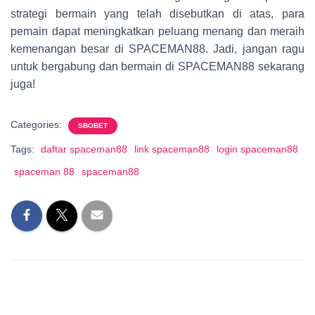
strategi bermain yang telah disebutkan di atas, para
pemain dapat meningkatkan peluang menang dan meraih
kemenangan besar di SPACEMAN88. Jadi, jangan ragu
untuk bergabung dan bermain di SPACEMAN88 sekarang
juga!
Categories:
SBOBET
Tags:
daftar spaceman88
link spaceman88
login spaceman88
spaceman 88
spaceman88