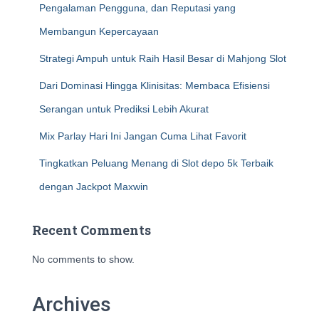
Pengalaman Pengguna, dan Reputasi yang
Membangun Kepercayaan
Strategi Ampuh untuk Raih Hasil Besar di Mahjong Slot
Dari Dominasi Hingga Klinisitas: Membaca Efisiensi
Serangan untuk Prediksi Lebih Akurat
Mix Parlay Hari Ini Jangan Cuma Lihat Favorit
Tingkatkan Peluang Menang di Slot depo 5k Terbaik
dengan Jackpot Maxwin
Recent Comments
No comments to show.
Archives