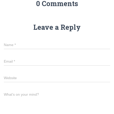
0 Comments
Leave a Reply
Name
*
Email
*
Website
What's on your mind?