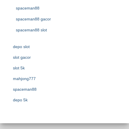
spaceman88
spaceman88 gacor
spaceman88 slot
depo slot
slot gacor
slot 5k
mahjong777
spaceman88
depo 5k