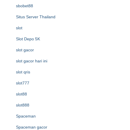
sbobet88
Situs Server Thailand
slot
Slot Depo 5K
slot gacor
slot gacor hari ini
slot qris
slot777
slot88
slot888
Spaceman
Spaceman gacor