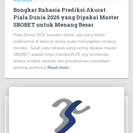
JUDI BOLA
Bongkar Rahasia Prediksi Akurat
Piala Dunia 2026 yang Dipakai Master
SBOBET untuk Menang Besar
Piala Dunia 2026 semakin dekat, dan para bettor
profesional di seluruh dunia mulai menyiapkan strategi
mereka. Salah satu rahasia yang sering dipakai master
SBOBET adalah https://sbobet2025.org/ kombinasi
antara analisis statistik dan pemahaman mendalam
tentang performa
Read more…