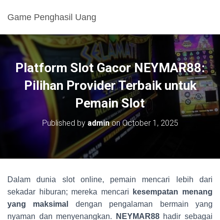
Game Penghasil Uang
Platform Slot Gacor NEYMAR88:
Pilihan Provider Terbaik untuk
Pemain Slot
Published by
admin
on
October 1, 2025
Dalam dunia slot online, pemain mencari lebih dari
sekadar hiburan; mereka mencari
kesempatan menang
yang maksimal
dengan pengalaman bermain yang
nyaman dan menyenangkan.
NEYMAR88
hadir sebagai