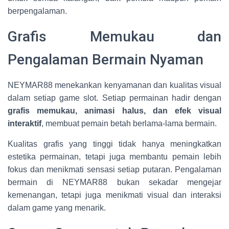
berpengalaman.
Grafis Memukau dan
Pengalaman Bermain Nyaman
NEYMAR88 menekankan kenyamanan dan kualitas visual
dalam setiap game slot. Setiap permainan hadir dengan
grafis memukau, animasi halus, dan efek visual
interaktif
, membuat pemain betah berlama-lama bermain.
Kualitas grafis yang tinggi tidak hanya meningkatkan
estetika permainan, tetapi juga membantu pemain lebih
fokus dan menikmati sensasi setiap putaran. Pengalaman
bermain di NEYMAR88 bukan sekadar mengejar
kemenangan, tetapi juga menikmati visual dan interaksi
dalam game yang menarik.