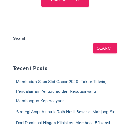
Search
SEARCH
Recent Posts
Membedah Situs Slot Gacor 2026: Faktor Teknis,
Pengalaman Pengguna, dan Reputasi yang
Membangun Kepercayaan
Strategi Ampuh untuk Raih Hasil Besar di Mahjong Slot
Dari Dominasi Hingga Klinisitas: Membaca Efisiensi