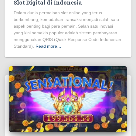
Slot Digital di Indonesia
Dalam dunia permainan slot online yang terus
berkembang, kemudahan transaksi menjadi salah satu
aspek penting bagi para pemain. Salah satu inovasi
yang kini semakin populer adalah sistem pembayaran
menggunakan QRIS (Quick Response Code Indonesian
Standard).
Read more…