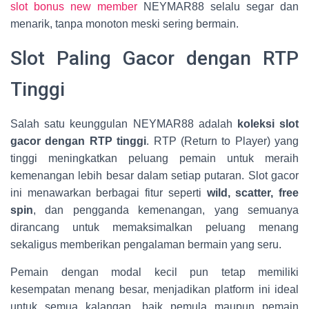
slot bonus new member
NEYMAR88 selalu segar dan
menarik, tanpa monoton meski sering bermain.
Slot Paling Gacor dengan RTP
Tinggi
Salah satu keunggulan NEYMAR88 adalah
koleksi slot
gacor dengan RTP tinggi
. RTP (Return to Player) yang
tinggi meningkatkan peluang pemain untuk meraih
kemenangan lebih besar dalam setiap putaran. Slot gacor
ini menawarkan berbagai fitur seperti
wild, scatter, free
spin
, dan pengganda kemenangan, yang semuanya
dirancang untuk memaksimalkan peluang menang
sekaligus memberikan pengalaman bermain yang seru.
Pemain dengan modal kecil pun tetap memiliki
kesempatan menang besar, menjadikan platform ini ideal
untuk semua kalangan, baik pemula maupun pemain