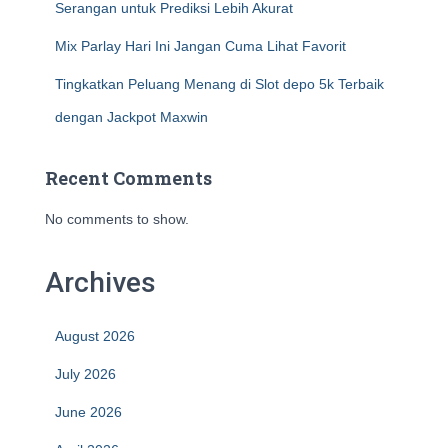
Serangan untuk Prediksi Lebih Akurat
Mix Parlay Hari Ini Jangan Cuma Lihat Favorit
Tingkatkan Peluang Menang di Slot depo 5k Terbaik
dengan Jackpot Maxwin
Recent Comments
No comments to show.
Archives
August 2026
July 2026
June 2026