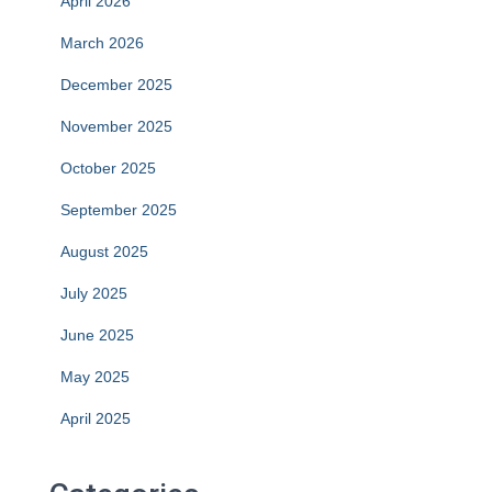
April 2026
March 2026
December 2025
November 2025
October 2025
September 2025
August 2025
July 2025
June 2025
May 2025
April 2025