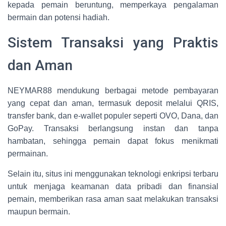
kepada pemain beruntung, memperkaya pengalaman
bermain dan potensi hadiah.
Sistem Transaksi yang Praktis
dan Aman
NEYMAR88 mendukung berbagai metode pembayaran
yang cepat dan aman, termasuk deposit melalui QRIS,
transfer bank, dan e-wallet populer seperti OVO, Dana, dan
GoPay. Transaksi berlangsung instan dan tanpa
hambatan, sehingga pemain dapat fokus menikmati
permainan.
Selain itu, situs ini menggunakan teknologi enkripsi terbaru
untuk menjaga keamanan data pribadi dan finansial
pemain, memberikan rasa aman saat melakukan transaksi
maupun bermain.