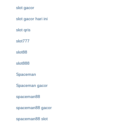
slot gacor
slot gacor hari ini
slot qris
slot777
slot88
slot888
Spaceman
Spaceman gacor
spaceman88
spaceman88 gacor
spaceman88 slot