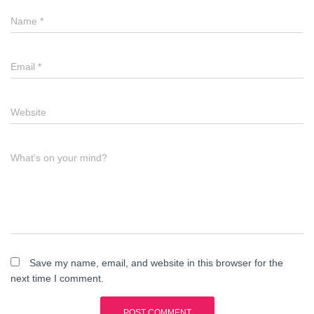
Name
*
Email
*
Website
What's on your mind?
Save my name, email, and website in this browser for the
next time I comment.