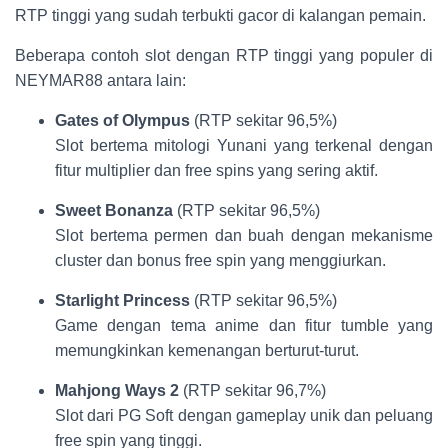
RTP tinggi yang sudah terbukti gacor di kalangan pemain.
Beberapa contoh slot dengan RTP tinggi yang populer di
NEYMAR88 antara lain:
Gates of Olympus
(RTP sekitar 96,5%)
Slot bertema mitologi Yunani yang terkenal dengan
fitur multiplier dan free spins yang sering aktif.
Sweet Bonanza
(RTP sekitar 96,5%)
Slot bertema permen dan buah dengan mekanisme
cluster dan bonus free spin yang menggiurkan.
Starlight Princess
(RTP sekitar 96,5%)
Game dengan tema anime dan fitur tumble yang
memungkinkan kemenangan berturut-turut.
Mahjong Ways 2
(RTP sekitar 96,7%)
Slot dari PG Soft dengan gameplay unik dan peluang
free spin yang tinggi.