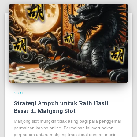
SLOT
Strategi Ampuh untuk Raih Hasil
Besar di Mahjong Slot
Mahjong slot mungkin tidak asing bagi para penggemar
permainan kasino online. Permainan ini merupakan
perpaduan antara mahjong tradisional dengan mesin