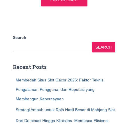
Search
SEARCH
Recent Posts
Membedah Situs Slot Gacor 2026: Faktor Teknis,
Pengalaman Pengguna, dan Reputasi yang
Membangun Kepercayaan
Strategi Ampuh untuk Raih Hasil Besar di Mahjong Slot
Dari Dominasi Hingga Klinisitas: Membaca Efisiensi