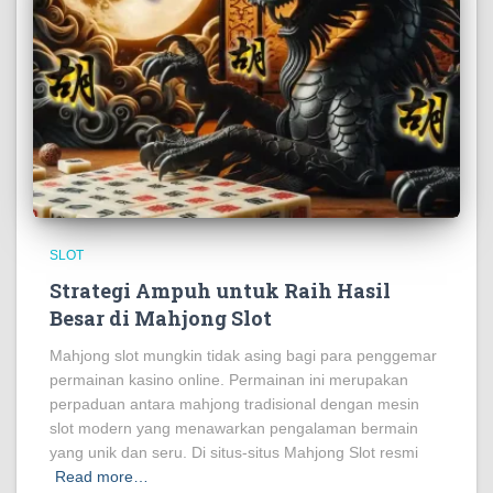
SLOT
Strategi Ampuh untuk Raih Hasil
Besar di Mahjong Slot
Mahjong slot mungkin tidak asing bagi para penggemar
permainan kasino online. Permainan ini merupakan
perpaduan antara mahjong tradisional dengan mesin
slot modern yang menawarkan pengalaman bermain
yang unik dan seru. Di situs-situs Mahjong Slot resmi
Read more…