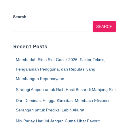
Search
SEARCH
Recent Posts
Membedah Situs Slot Gacor 2026: Faktor Teknis,
Pengalaman Pengguna, dan Reputasi yang
Membangun Kepercayaan
Strategi Ampuh untuk Raih Hasil Besar di Mahjong Slot
Dari Dominasi Hingga Klinisitas: Membaca Efisiensi
Serangan untuk Prediksi Lebih Akurat
Mix Parlay Hari Ini Jangan Cuma Lihat Favorit