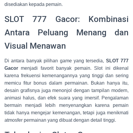
disediakan kepada pemain.
SLOT 777 Gacor: Kombinasi
Antara Peluang Menang dan
Visual Menawan
Di antara banyak pilihan game yang tersedia,
SLOT 777
Gacor
menjadi favorit banyak pemain. Slot ini dikenal
karena frekuensi kemenangannya yang tinggi dan sering
memicu fitur bonus dalam permainan. Bukan hanya itu,
desain grafisnya juga menonjol dengan tampilan modern,
animasi halus, dan efek suara yang imersif. Pengalaman
bermain menjadi lebih menyenangkan karena pemain
tidak hanya mengejar kemenangan, tetapi juga menikmati
atmosfer permainan yang dibuat dengan detail tinggi.