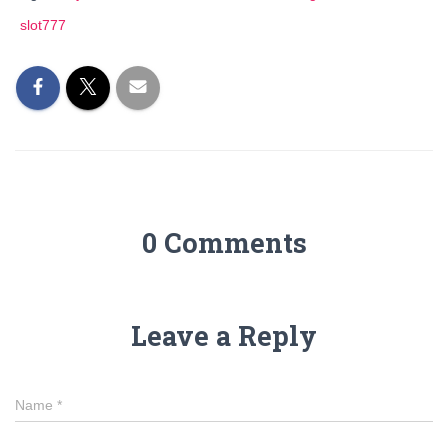
slot777
0 Comments
Leave a Reply
Name
*