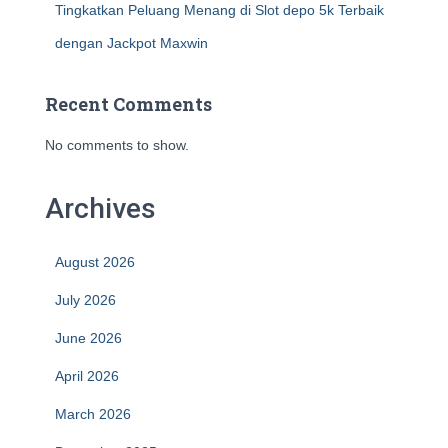
Tingkatkan Peluang Menang di Slot depo 5k Terbaik
dengan Jackpot Maxwin
Recent Comments
No comments to show.
Archives
August 2026
July 2026
June 2026
April 2026
March 2026