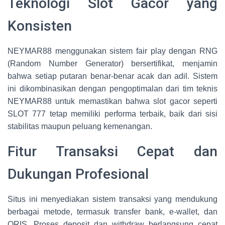
Teknologi Slot Gacor yang
Konsisten
NEYMAR88 menggunakan sistem fair play dengan RNG
(Random Number Generator) bersertifikat, menjamin
bahwa setiap putaran benar-benar acak dan adil. Sistem
ini dikombinasikan dengan pengoptimalan dari tim teknis
NEYMAR88 untuk memastikan bahwa slot gacor seperti
SLOT 777 tetap memiliki performa terbaik, baik dari sisi
stabilitas maupun peluang kemenangan.
Fitur Transaksi Cepat dan
Dukungan Profesional
Situs ini menyediakan sistem transaksi yang mendukung
berbagai metode, termasuk transfer bank, e-wallet, dan
QRIS. Proses deposit dan withdraw berlangsung cepat