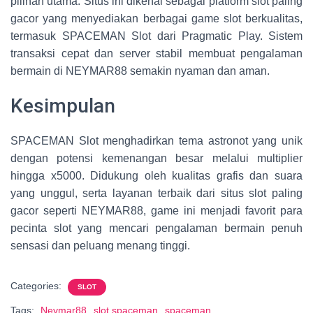
pilihan utama. Situs ini dikenal sebagai platform slot paling
gacor yang menyediakan berbagai game slot berkualitas,
termasuk SPACEMAN Slot dari Pragmatic Play. Sistem
transaksi cepat dan server stabil membuat pengalaman
bermain di NEYMAR88 semakin nyaman dan aman.
Kesimpulan
SPACEMAN Slot menghadirkan tema astronot yang unik
dengan potensi kemenangan besar melalui multiplier
hingga x5000. Didukung oleh kualitas grafis dan suara
yang unggul, serta layanan terbaik dari situs slot paling
gacor seperti NEYMAR88, game ini menjadi favorit para
pecinta slot yang mencari pengalaman bermain penuh
sensasi dan peluang menang tinggi.
Categories:
SLOT
Tags:
Neymar88
slot spaceman
spaceman