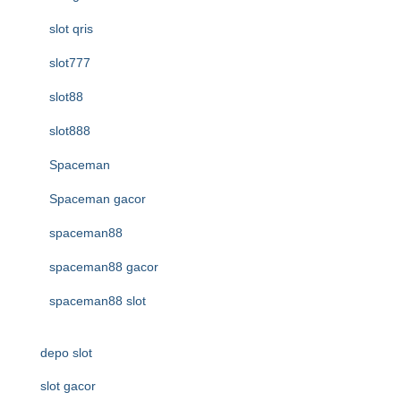
slot qris
slot777
slot88
slot888
Spaceman
Spaceman gacor
spaceman88
spaceman88 gacor
spaceman88 slot
depo slot
slot gacor