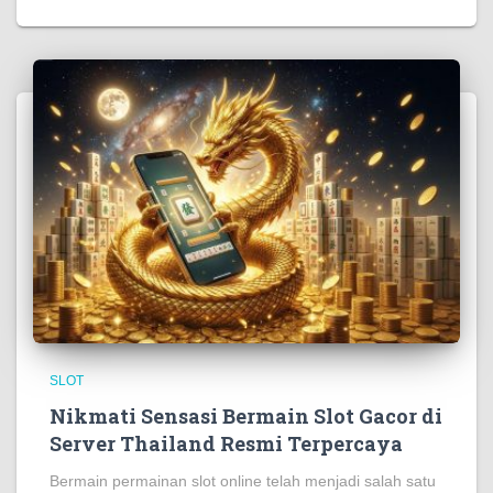
SLOT
Nikmati Sensasi Bermain Slot Gacor di
Server Thailand Resmi Terpercaya
Bermain permainan slot online telah menjadi salah satu