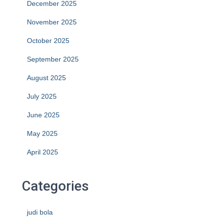
December 2025
November 2025
October 2025
September 2025
August 2025
July 2025
June 2025
May 2025
April 2025
Categories
judi bola