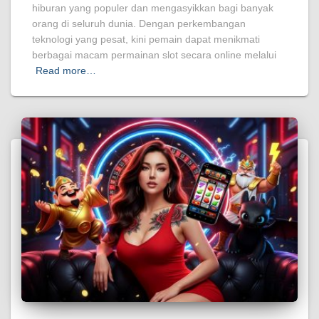
hiburan yang populer dan mengasyikkan bagi banyak
orang di seluruh dunia. Dengan perkembangan
teknologi yang pesat, kini pemain dapat menikmati
berbagai macam permainan slot secara online melalui
Read more…