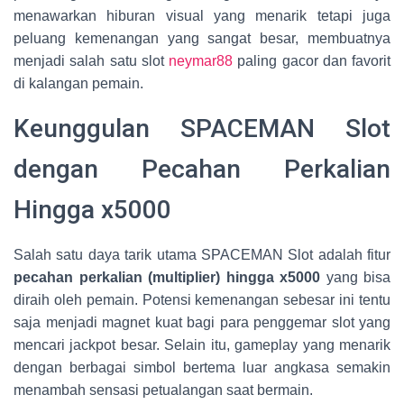
menawarkan hiburan visual yang menarik tetapi juga
peluang kemenangan yang sangat besar, membuatnya
menjadi salah satu slot
neymar88
paling gacor dan favorit
di kalangan pemain.
Keunggulan SPACEMAN Slot
dengan Pecahan Perkalian
Hingga x5000
Salah satu daya tarik utama SPACEMAN Slot adalah fitur
pecahan perkalian (multiplier) hingga x5000
yang bisa
diraih oleh pemain. Potensi kemenangan sebesar ini tentu
saja menjadi magnet kuat bagi para penggemar slot yang
mencari jackpot besar. Selain itu, gameplay yang menarik
dengan berbagai simbol bertema luar angkasa semakin
menambah sensasi petualangan saat bermain.