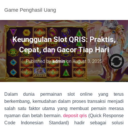
Game Penghasil Uang
Keunggulan Slot QRIS: Praktis,
Cepat, dan Gacor Tiap Hari
Published by
admin
on
August 3, 2025
Dalam dunia permainan slot online yang terus
berkembang, kemudahan dalam proses transaksi menjadi
salah satu faktor utama yang membuat pemain merasa
nyaman dan betah bermain.
deposit qris
(Quick Response
Code Indonesian Standard) hadir sebagai solusi