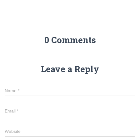
0 Comments
Leave a Reply
Name
*
Email
*
Website