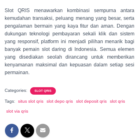
Slot QRIS menawarkan kombinasi sempurna antara
kemudahan transaksi, peluang menang yang besar, serta
pengalaman bermain yang kaya fitur dan aman. Dengan
dukungan teknologi pembayaran sekali klik dan sistem
yang responsif, platform ini menjadi pilihan menarik bagi
banyak pemain slot daring di Indonesia. Semua elemen
yang disediakan seolah dirancang untuk memberikan
kenyamanan maksimal dan kepuasan dalam setiap sesi
permainan.
Categories:
SLOT QRIS
Tags:
situs slot qris
slot depo qris
slot deposit qris
slot qris
slot via qris