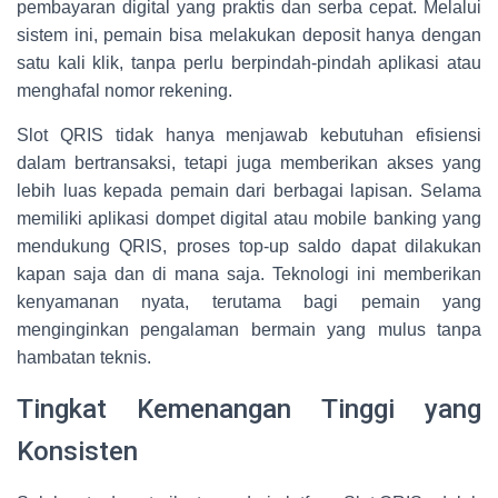
pembayaran digital yang praktis dan serba cepat. Melalui
sistem ini, pemain bisa melakukan deposit hanya dengan
satu kali klik, tanpa perlu berpindah-pindah aplikasi atau
menghafal nomor rekening.
Slot QRIS tidak hanya menjawab kebutuhan efisiensi
dalam bertransaksi, tetapi juga memberikan akses yang
lebih luas kepada pemain dari berbagai lapisan. Selama
memiliki aplikasi dompet digital atau mobile banking yang
mendukung QRIS, proses top-up saldo dapat dilakukan
kapan saja dan di mana saja. Teknologi ini memberikan
kenyamanan nyata, terutama bagi pemain yang
menginginkan pengalaman bermain yang mulus tanpa
hambatan teknis.
Tingkat Kemenangan Tinggi yang
Konsisten