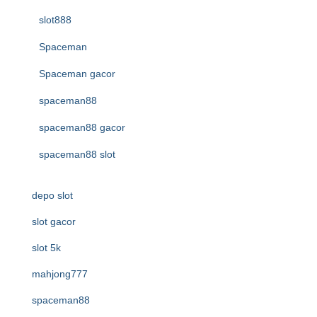
slot888
Spaceman
Spaceman gacor
spaceman88
spaceman88 gacor
spaceman88 slot
depo slot
slot gacor
slot 5k
mahjong777
spaceman88