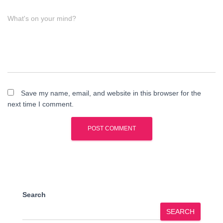
What's on your mind?
Save my name, email, and website in this browser for the
next time I comment.
Search
SEARCH