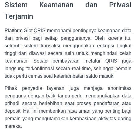
Sistem Keamanan dan Privasi
Terjamin
Platform Slot QRIS memahami pentingnya keamanan data
dan privasi bagi setiap penggunanya. Oleh karena itu,
seluruh sistem transaksi menggunakan enkripsi tingkat
tinggi dan diawasi secara rutin untuk menghindari celah
keamanan. Setiap pembayaran melalui QRIS juga
langsung terkonfirmasi secara real-time, sehingga pemain
tidak perlu cemas soal keterlambatan saldo masuk.
Pihak penyedia layanan juga menjaga anonimitas
pengguna dengan baik, tanpa perlu mengungkapkan data
pribadi secara berlebihan saat proses pendaftaran atau
deposit. Hal ini memberikan rasa aman yang penting bagi
pemain yang mengutamakan kerahasiaan aktivitas daring
mereka.