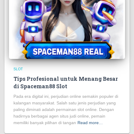
SLOT
Tips Profesional untuk Menang Besar
di Spaceman88 Slot
Pada era digital ini, perjudian online semakin populer di
kalangan masyarakat. Salah satu jenis perjudian yang
paling diminati adalah permainan slot online. Dengan
hadirnya berbagai agen situs judi online, pemain
memiliki banyak pilihan di tangan
Read more…