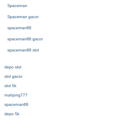
Spaceman
Spaceman gacor
spaceman88
spaceman88 gacor
spaceman88 slot
depo slot
slot gacor
slot 5k
mahjong777
spaceman88
depo 5k