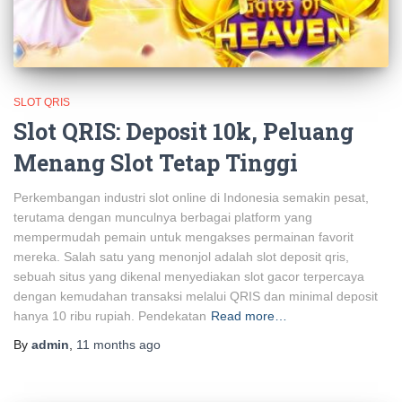
SLOT QRIS
Slot QRIS: Deposit 10k, Peluang
Menang Slot Tetap Tinggi
Perkembangan industri slot online di Indonesia semakin pesat,
terutama dengan munculnya berbagai platform yang
mempermudah pemain untuk mengakses permainan favorit
mereka. Salah satu yang menonjol adalah slot deposit qris,
sebuah situs yang dikenal menyediakan slot gacor terpercaya
dengan kemudahan transaksi melalui QRIS dan minimal deposit
hanya 10 ribu rupiah. Pendekatan
Read more…
By
admin
,
11 months
ago