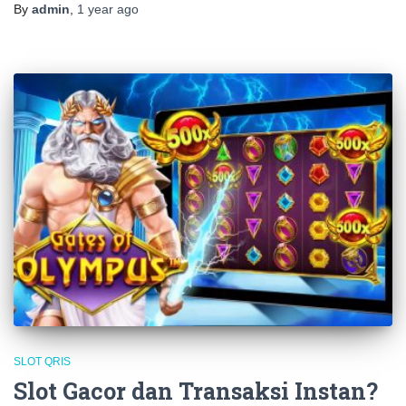
By
admin
,
1 year
ago
SLOT QRIS
Slot Gacor dan Transaksi Instan?