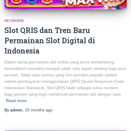
NEYMAR88
Slot QRIS dan Tren Baru
Permainan Slot Digital di
Indonesia
Dalam dunia permainan slot online yang terus berkembang,
kemudahan transaksi menjadi salah satu aspek penting bagi para
pemain. Salah satu inovasi yang kini semakin populer adalah
sistem pembayaran menggunakan QRIS (Quick Response Code
Indonesian Standard). Slot QRIS hadir sebagai solusi modern
bagi pemain yang ingin menikmati permainan slot dengan cara
Read more…
By
admin
,
10 months
ago