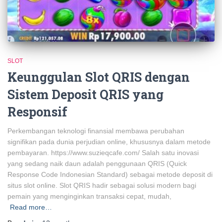
SLOT
Keunggulan Slot QRIS dengan
Sistem Deposit QRIS yang
Responsif
Perkembangan teknologi finansial membawa perubahan
signifikan pada dunia perjudian online, khususnya dalam metode
pembayaran. https://www.suzieqcafe.com/ Salah satu inovasi
yang sedang naik daun adalah penggunaan QRIS (Quick
Response Code Indonesian Standard) sebagai metode deposit di
situs slot online. Slot QRIS hadir sebagai solusi modern bagi
pemain yang menginginkan transaksi cepat, mudah,
Read more…