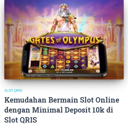
SLOT QRIS
Kemudahan Bermain Slot Online
dengan Minimal Deposit 10k di
Slot QRIS