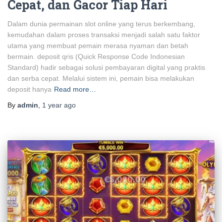
Cepat, dan Gacor Tiap Hari
Dalam dunia permainan slot online yang terus berkembang,
kemudahan dalam proses transaksi menjadi salah satu faktor
utama yang membuat pemain merasa nyaman dan betah
bermain. deposit qris (Quick Response Code Indonesian
Standard) hadir sebagai solusi pembayaran digital yang praktis
dan serba cepat. Melalui sistem ini, pemain bisa melakukan
deposit hanya
Read more…
By
admin
,
1 year
ago