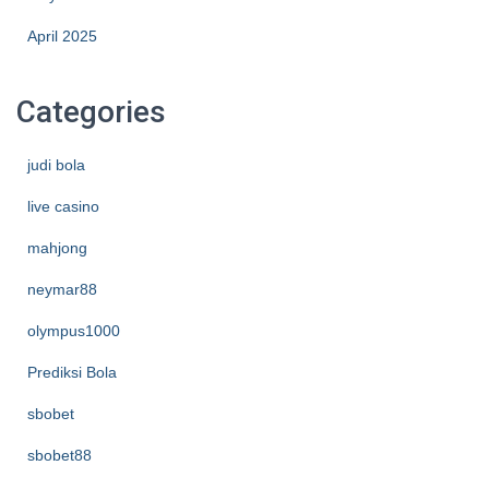
April 2025
Categories
judi bola
live casino
mahjong
neymar88
olympus1000
Prediksi Bola
sbobet
sbobet88