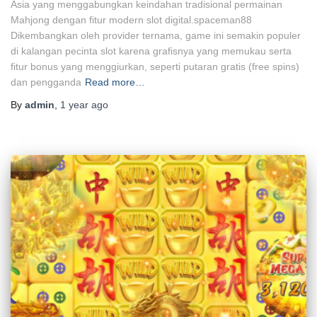
Asia yang menggabungkan keindahan tradisional permainan
Mahjong dengan fitur modern slot digital.spaceman88
Dikembangkan oleh provider ternama, game ini semakin populer
di kalangan pecinta slot karena grafisnya yang memukau serta
fitur bonus yang menggiurkan, seperti putaran gratis (free spins)
dan pengganda
Read more…
By
admin
,
1 year
ago