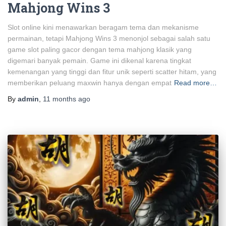
Mahjong Wins 3
Slot online kini menawarkan beragam tema dan mekanisme
permainan, tetapi Mahjong Wins 3 menonjol sebagai salah satu
game slot paling gacor dengan tema mahjong klasik yang
digemari banyak pemain. Game ini dikenal karena tingkat
kemenangan yang tinggi dan fitur unik seperti scatter hitam, yang
memberikan peluang maxwin hanya dengan empat
Read more…
By
admin
,
11 months
ago