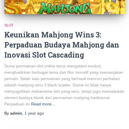
SLOT
Keunikan Mahjong Wins 3:
Perpaduan Budaya Mahjong dan
Inovasi Slot Cascading
Dunia permainan slot online terus mengalami evolusi,
menghadirkan berbagai tema dan fitur inovatif yang memanjakan
pemain. Salah satu permainan yang berhasil mencuri perhatian
adalah mahjong wins 3 black scatter. Game ini tidak hanya
menyuguhkan mekanisme slot yang seru, tetapi juga memadukan
elemen budaya klasik dari permainan mahjong tradisional.
Perpaduan ini
Read more…
By
admin
,
1 year
ago