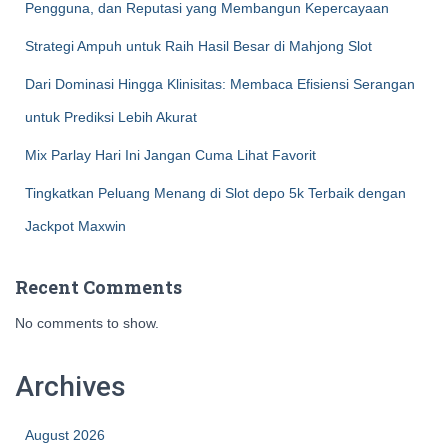
Pengguna, dan Reputasi yang Membangun Kepercayaan
Strategi Ampuh untuk Raih Hasil Besar di Mahjong Slot
Dari Dominasi Hingga Klinisitas: Membaca Efisiensi Serangan
untuk Prediksi Lebih Akurat
Mix Parlay Hari Ini Jangan Cuma Lihat Favorit
Tingkatkan Peluang Menang di Slot depo 5k Terbaik dengan
Jackpot Maxwin
Recent Comments
No comments to show.
Archives
August 2026