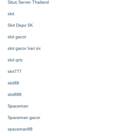
Situs Server Thailand
slot
Slot Depo 5K
slot gacor
slot gacor hari ini
slot qris
slot777
slot88
slot888
Spaceman
Spaceman gacor
spaceman88