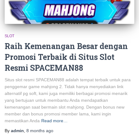
SLOT
Raih Kemenangan Besar dengan
Promosi Terbaik di Situs Slot
Resmi SPACEMAN88
Situs slot resmi SPACEMAN88 adalah tempat terbaik untuk para
penggemar game mahjong 2. Tidak hanya menyediakan link
alternatif pg soft, kami juga memiliki berbagai promosi menarik
yang bertujuan untuk membantu Anda mendapatkan
kemenangan saat bermain slot mahjong. Dengan bonus new
member dan bonus promosi member lama, kami ingin
memastikan Anda
Read more…
By
admin
,
8 months
ago