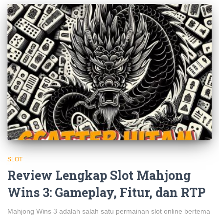
SLOT
Review Lengkap Slot Mahjong
Wins 3: Gameplay, Fitur, dan RTP
Mahjong Wins 3 adalah salah satu permainan slot online bertema