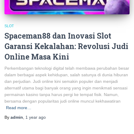
SLOT
Spaceman88 dan Inovasi Slot
Garansi Kekalahan: Revolusi Judi
Online Masa Kini
Perkembangan teknologi digital telah membawa perubahan besar
dalam berbagai aspek kehidupan, salah satunya di dunia hiburan
dan perjudian. Judi online kini semakin populer dan menjadi
alternatif utama bagi banyak orang yang ingin menikmati sensasi
permainan kasino tanpa harus pergi ke tempat fisik. Namun,
bersama dengan popularitas judi online muncul kekhawatiran
Read more…
By
admin
,
1 year
ago