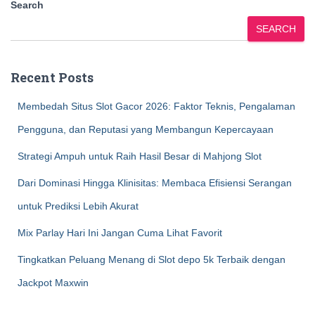
Search
SEARCH
Recent Posts
Membedah Situs Slot Gacor 2026: Faktor Teknis, Pengalaman
Pengguna, dan Reputasi yang Membangun Kepercayaan
Strategi Ampuh untuk Raih Hasil Besar di Mahjong Slot
Dari Dominasi Hingga Klinisitas: Membaca Efisiensi Serangan
untuk Prediksi Lebih Akurat
Mix Parlay Hari Ini Jangan Cuma Lihat Favorit
Tingkatkan Peluang Menang di Slot depo 5k Terbaik dengan
Jackpot Maxwin