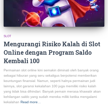
SLOT
Mengurangi Risiko Kalah di Slot
Online dengan Program Saldo
Kembali 100
Permainan slot online kini semakin diminati oleh banyak orang
sebagai hiburan yang seru sekaligus berpotensi memberikan
keuntungan finansial. Namun, seperti halnya permainan judi
lainnya, slot garansi kekalahan 100 juga memiliki risiko kalah
yang tidak bisa dihindari. Banyak pemain merasa khawatir akan
kehilangan saldo yang sudah mereka miliki ketika mengalami
kekalahan
Read more…