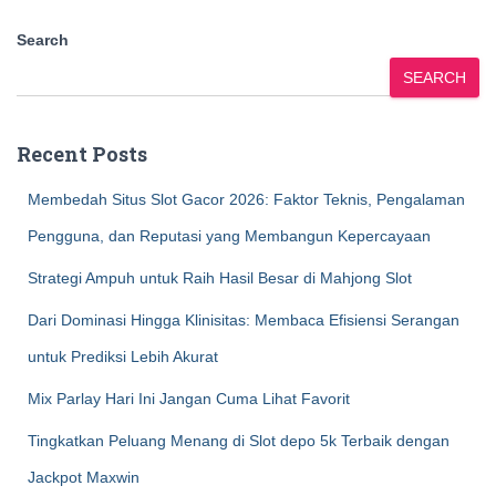
Search
SEARCH
Recent Posts
Membedah Situs Slot Gacor 2026: Faktor Teknis, Pengalaman
Pengguna, dan Reputasi yang Membangun Kepercayaan
Strategi Ampuh untuk Raih Hasil Besar di Mahjong Slot
Dari Dominasi Hingga Klinisitas: Membaca Efisiensi Serangan
untuk Prediksi Lebih Akurat
Mix Parlay Hari Ini Jangan Cuma Lihat Favorit
Tingkatkan Peluang Menang di Slot depo 5k Terbaik dengan
Jackpot Maxwin