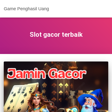
Game Penghasil Uang
Slot gacor terbaik