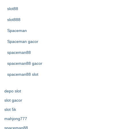
slot88
slot888
Spaceman
Spaceman gacor
spaceman88
spaceman88 gacor
spaceman88 slot
depo slot
slot gacor
slot 5k
mahjong777
spaceman88