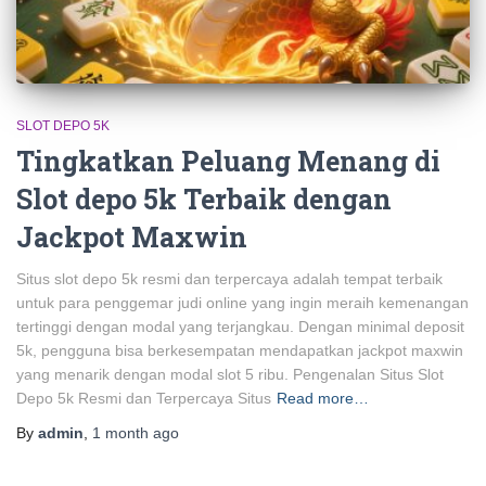
SLOT DEPO 5K
Tingkatkan Peluang Menang di
Slot depo 5k Terbaik dengan
Jackpot Maxwin
Situs slot depo 5k resmi dan terpercaya adalah tempat terbaik
untuk para penggemar judi online yang ingin meraih kemenangan
tertinggi dengan modal yang terjangkau. Dengan minimal deposit
5k, pengguna bisa berkesempatan mendapatkan jackpot maxwin
yang menarik dengan modal slot 5 ribu. Pengenalan Situs Slot
Depo 5k Resmi dan Terpercaya Situs
Read more…
By
admin
,
1 month
ago