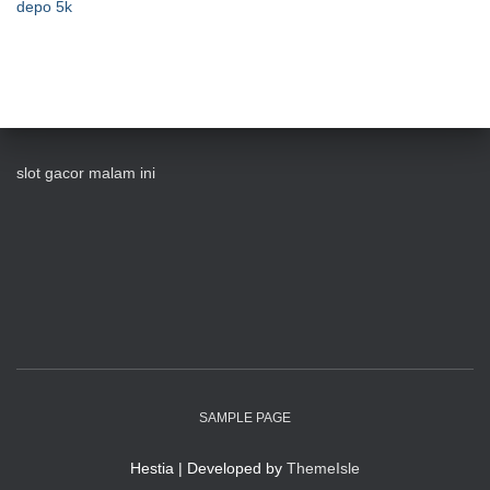
depo 5k
slot gacor malam ini
SAMPLE PAGE
Hestia | Developed by
ThemeIsle