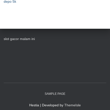
depo 5k
slot gacor malam ini
SAMPLE PAGE
Hestia | Developed by
ThemeIsle