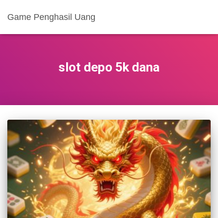
Game Penghasil Uang
slot depo 5k dana