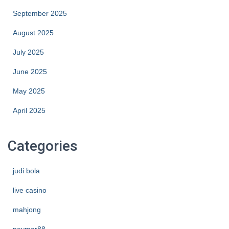
September 2025
August 2025
July 2025
June 2025
May 2025
April 2025
Categories
judi bola
live casino
mahjong
neymar88