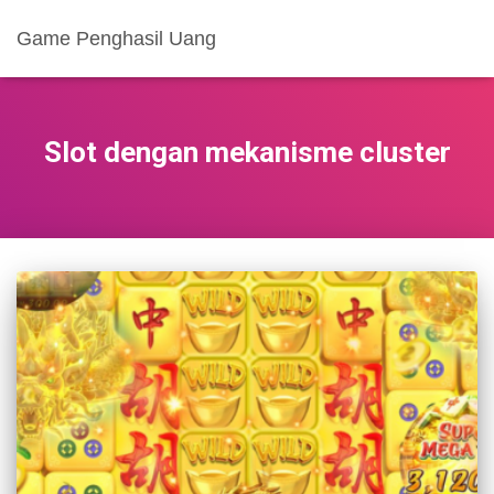
Game Penghasil Uang
Slot dengan mekanisme cluster