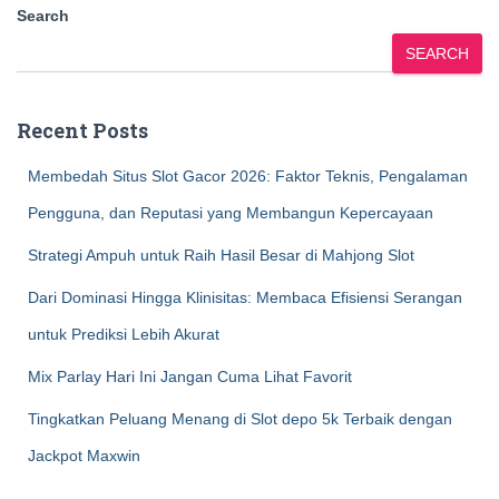
Search
SEARCH
Recent Posts
Membedah Situs Slot Gacor 2026: Faktor Teknis, Pengalaman
Pengguna, dan Reputasi yang Membangun Kepercayaan
Strategi Ampuh untuk Raih Hasil Besar di Mahjong Slot
Dari Dominasi Hingga Klinisitas: Membaca Efisiensi Serangan
untuk Prediksi Lebih Akurat
Mix Parlay Hari Ini Jangan Cuma Lihat Favorit
Tingkatkan Peluang Menang di Slot depo 5k Terbaik dengan
Jackpot Maxwin