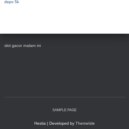
depo 5k
slot gacor malam ini
SAMPLE PAGE
Hestia | Developed by
ThemeIsle