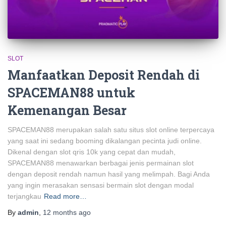
SLOT
Manfaatkan Deposit Rendah di
SPACEMAN88 untuk
Kemenangan Besar
SPACEMAN88 merupakan salah satu situs slot online terpercaya
yang saat ini sedang booming dikalangan pecinta judi online.
Dikenal dengan slot qris 10k yang cepat dan mudah,
SPACEMAN88 menawarkan berbagai jenis permainan slot
dengan deposit rendah namun hasil yang melimpah. Bagi Anda
yang ingin merasakan sensasi bermain slot dengan modal
terjangkau
Read more…
By
admin
,
12 months
ago