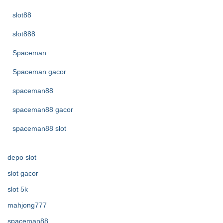
slot88
slot888
Spaceman
Spaceman gacor
spaceman88
spaceman88 gacor
spaceman88 slot
depo slot
slot gacor
slot 5k
mahjong777
spaceman88