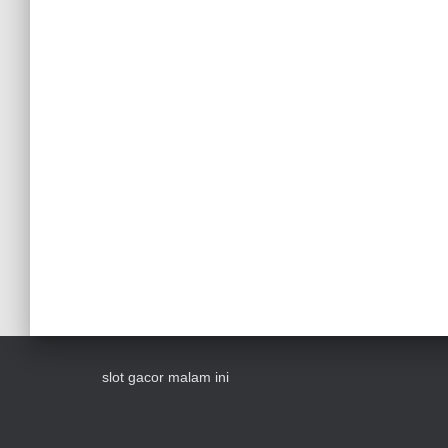
slot gacor malam ini