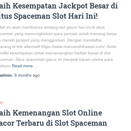
aih Kesempatan Jackpot Besar di
itus Spaceman Slot Hari Ini!
ikel ini akan membahas tentang slot gacor hari ini di situs
aceman yang memungkinkan para pemain untuk menang besar
 meraih jackpot yang menggiurkan. Dengan mendaftar
arang di link alternatif https://www.marusushihawaii.com/, Anda
iliki kesempatan untuk memenangkan hadiah besar di slot
ceman. Situs spaceman gacor ini menjadi tujuan utama para
mburu
Read more…
admin
,
9 months
ago
OT
aih Kemenangan Slot Online
acor Terbaru di Slot Spaceman