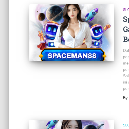
SL
S
G
B
Dal
pop
me
pem
Sal
in
pe
By
SL