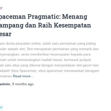
OT
paceman Pragmatic: Menang
ampang dan Raih Kesempatan
esar
am dunia perjudian online, salah satu permainan yang paling
uler adalah slot. Slot merupakan permainan yang menarik dan
nyenangkan, serta memberikan kesempatan kepada para
ain untuk memenangkan hadiah besar, termasuk jackpot.
ah satu situs yang dikenal dengan menyediakan slot gacor hari
i adalah Situs Spaceman. situs spaceman menawarkan beragam
rmainan
Read more…
admin
,
9 months
ago
OT