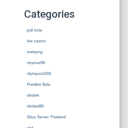
Categories
judi bola
live casino
mahjong
neymar88
olympus1000
Prediksi Bola
sbobet
sbobet88
Situs Server Thailand
slot