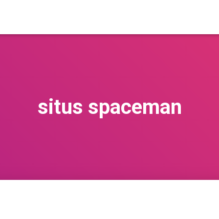
situs spaceman