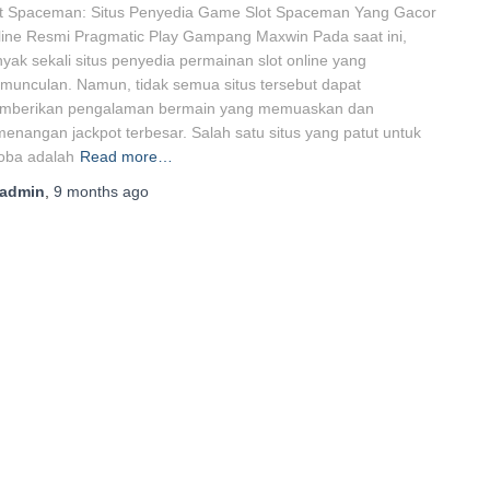
ot Spaceman: Situs Penyedia Game Slot Spaceman Yang Gacor
ine Resmi Pragmatic Play Gampang Maxwin Pada saat ini,
yak sekali situs penyedia permainan slot online yang
munculan. Namun, tidak semua situs tersebut dapat
mberikan pengalaman bermain yang memuaskan dan
enangan jackpot terbesar. Salah satu situs yang patut untuk
oba adalah
Read more…
admin
,
9 months
ago