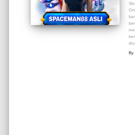
Sl
Onl
ban
ber
me
kem
dic
By