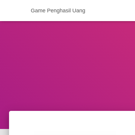
Game Penghasil Uang