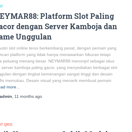
OT
EYMAR88: Platform Slot Paling
acor dengan Server Kamboja dan
ame Unggulan
ustri slot online terus berkembang pesat, dengan pemain yang
cari platform yang tidak hanya menawarkan hiburan tetapi
ga peluang menang besar. NEYMAR88 menonjol sebagai situs
t server kamboja paling gacor, yang menyediakan berbagai slot
gulan dengan tingkat kemenangan sangat tinggi dan desain
fis memukau. Desain visual yang menarik membuat pemain
ead more…
admin
,
11 months
ago
T QRIS