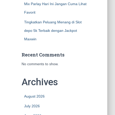
Mix Parlay Hari Ini Jangan Cuma Lihat
Favorit
Tingkatkan Peluang Menang di Slot
depo 5k Terbaik dengan Jackpot
Maxwin
Recent Comments
No comments to show.
Archives
August 2026
July 2026