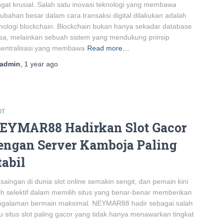
gat krusial. Salah satu inovasi teknologi yang membawa
ubahan besar dalam cara transaksi digital dilakukan adalah
nologi blockchain. Blockchain bukan hanya sekadar database
sa, melainkan sebuah sistem yang mendukung prinsip
sentralisasi yang membawa
Read more…
admin
,
1 year
ago
OT
EYMAR88 Hadirkan Slot Gacor
engan Server Kamboja Paling
tabil
saingan di dunia slot online semakin sengit, dan pemain kini
ih selektif dalam memilih situs yang benar-benar memberikan
ngalaman bermain maksimal. NEYMAR88 hadir sebagai salah
u situs slot paling gacor yang tidak hanya menawarkan tingkat