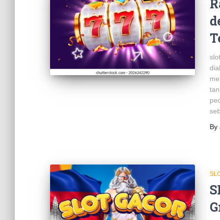
R
d
T
slo
dia
me
tan
pec
seb
By
SL
S
G