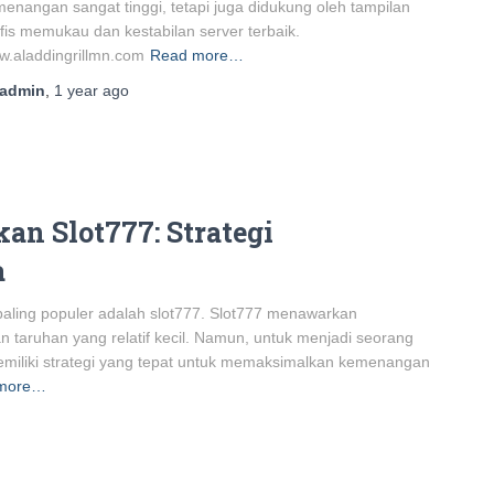
enangan sangat tinggi, tetapi juga didukung oleh tampilan
fis memukau dan kestabilan server terbaik.
.aladdingrillmn.com
Read more…
admin
,
1 year
ago
n Slot777: Strategi
a
 paling populer adalah slot777. Slot777 menawarkan
aruhan yang relatif kecil. Namun, untuk menjadi seorang
memiliki strategi yang tepat untuk memaksimalkan kemenangan
more…