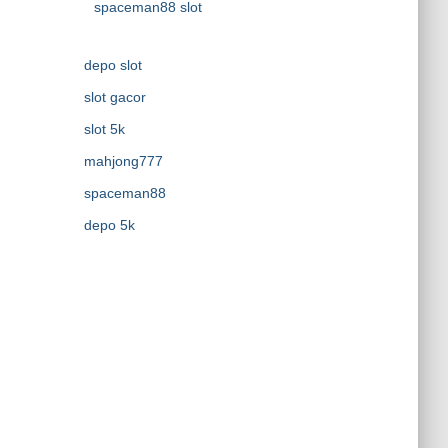
spaceman88 slot
depo slot
slot gacor
slot 5k
mahjong777
spaceman88
depo 5k