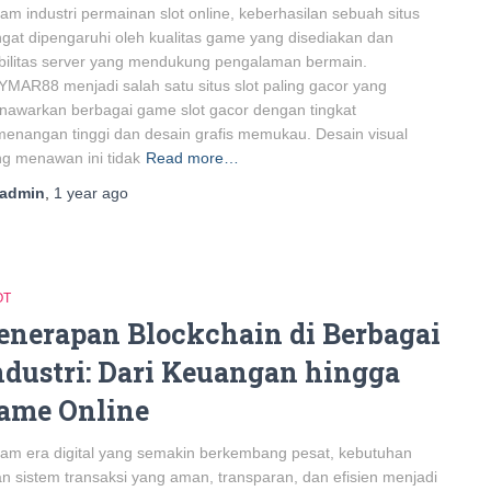
am industri permainan slot online, keberhasilan sebuah situs
gat dipengaruhi oleh kualitas game yang disediakan dan
bilitas server yang mendukung pengalaman bermain.
MAR88 menjadi salah satu situs slot paling gacor yang
awarkan berbagai game slot gacor dengan tingkat
enangan tinggi dan desain grafis memukau. Desain visual
g menawan ini tidak
Read more…
admin
,
1 year
ago
OT
enerapan Blockchain di Berbagai
ndustri: Dari Keuangan hingga
ame Online
am era digital yang semakin berkembang pesat, kebutuhan
n sistem transaksi yang aman, transparan, dan efisien menjadi