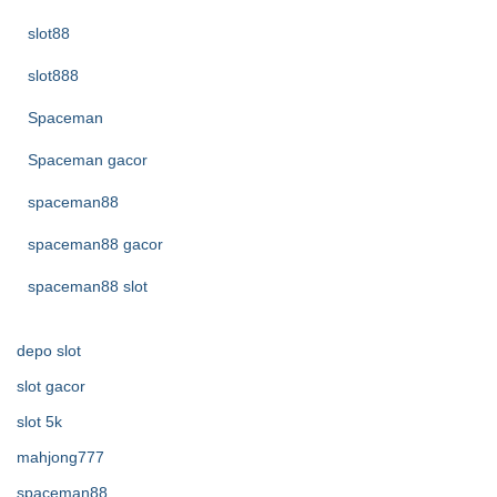
slot88
slot888
Spaceman
Spaceman gacor
spaceman88
spaceman88 gacor
spaceman88 slot
depo slot
slot gacor
slot 5k
mahjong777
spaceman88