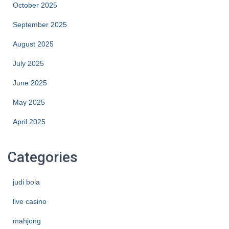
October 2025
September 2025
August 2025
July 2025
June 2025
May 2025
April 2025
Categories
judi bola
live casino
mahjong