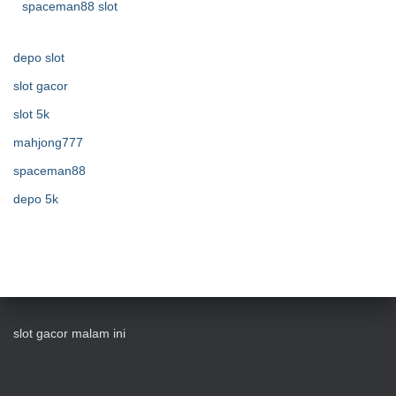
spaceman88 slot
depo slot
slot gacor
slot 5k
mahjong777
spaceman88
depo 5k
slot gacor malam ini