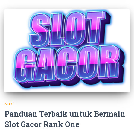
SLOT
Panduan Terbaik untuk Bermain
Slot Gacor Rank One