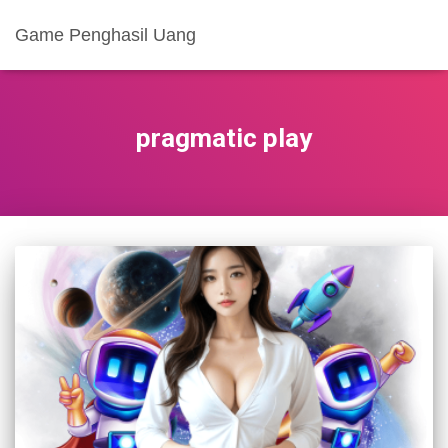
Game Penghasil Uang
pragmatic play