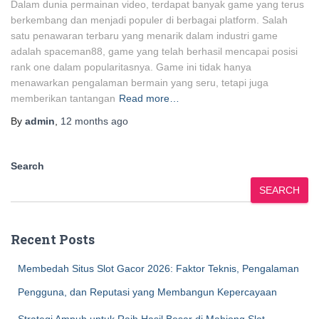
Dalam dunia permainan video, terdapat banyak game yang terus
berkembang dan menjadi populer di berbagai platform. Salah
satu penawaran terbaru yang menarik dalam industri game
adalah spaceman88, game yang telah berhasil mencapai posisi
rank one dalam popularitasnya. Game ini tidak hanya
menawarkan pengalaman bermain yang seru, tetapi juga
memberikan tantangan
Read more…
By
admin
,
12 months
ago
Search
SEARCH
Recent Posts
Membedah Situs Slot Gacor 2026: Faktor Teknis, Pengalaman
Pengguna, dan Reputasi yang Membangun Kepercayaan
Strategi Ampuh untuk Raih Hasil Besar di Mahjong Slot