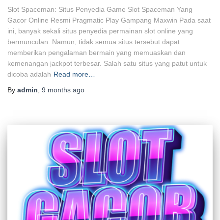
Slot Spaceman: Situs Penyedia Game Slot Spaceman Yang
Gacor Online Resmi Pragmatic Play Gampang Maxwin Pada saat
ini, banyak sekali situs penyedia permainan slot online yang
bermunculan. Namun, tidak semua situs tersebut dapat
memberikan pengalaman bermain yang memuaskan dan
kemenangan jackpot terbesar. Salah satu situs yang patut untuk
dicoba adalah
Read more…
By
admin
,
9 months
ago