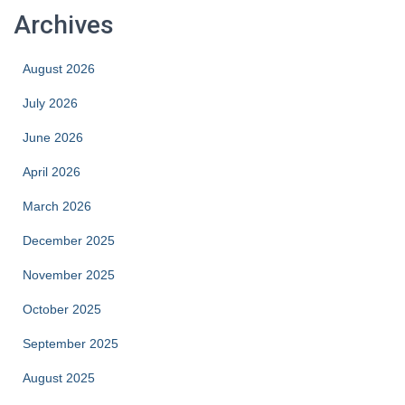
Archives
August 2026
July 2026
June 2026
April 2026
March 2026
December 2025
November 2025
October 2025
September 2025
August 2025