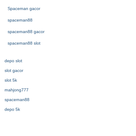
Spaceman gacor
spaceman88
spaceman88 gacor
spaceman88 slot
depo slot
slot gacor
slot 5k
mahjong777
spaceman88
depo 5k