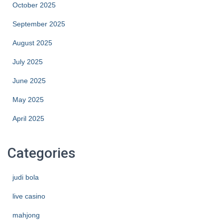
October 2025
September 2025
August 2025
July 2025
June 2025
May 2025
April 2025
Categories
judi bola
live casino
mahjong