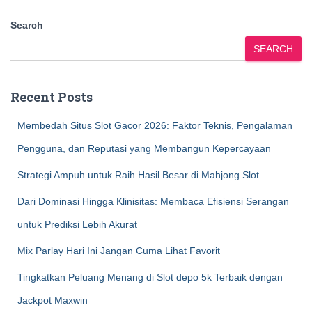
Search
SEARCH
Recent Posts
Membedah Situs Slot Gacor 2026: Faktor Teknis, Pengalaman
Pengguna, dan Reputasi yang Membangun Kepercayaan
Strategi Ampuh untuk Raih Hasil Besar di Mahjong Slot
Dari Dominasi Hingga Klinisitas: Membaca Efisiensi Serangan
untuk Prediksi Lebih Akurat
Mix Parlay Hari Ini Jangan Cuma Lihat Favorit
Tingkatkan Peluang Menang di Slot depo 5k Terbaik dengan
Jackpot Maxwin