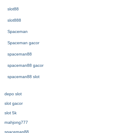
slot88
slot888
Spaceman
Spaceman gacor
spaceman88
spaceman88 gacor
spaceman88 slot
depo slot
slot gacor
slot 5k
mahjong777
spaceman88