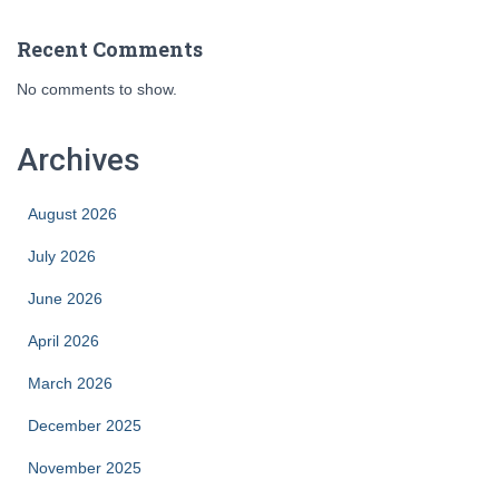
Recent Comments
No comments to show.
Archives
August 2026
July 2026
June 2026
April 2026
March 2026
December 2025
November 2025