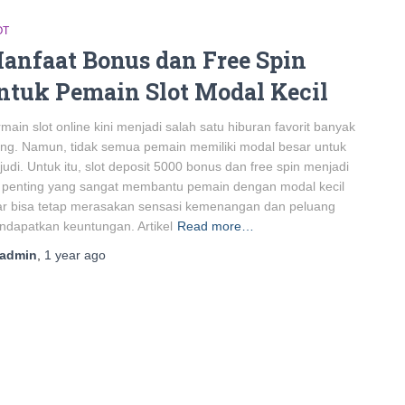
OT
anfaat Bonus dan Free Spin
ntuk Pemain Slot Modal Kecil
main slot online kini menjadi salah satu hiburan favorit banyak
ng. Namun, tidak semua pemain memiliki modal besar untuk
judi. Untuk itu, slot deposit 5000 bonus dan free spin menjadi
 penting yang sangat membantu pemain dengan modal kecil
r bisa tetap merasakan sensasi kemenangan dan peluang
dapatkan keuntungan. Artikel
Read more…
admin
,
1 year
ago