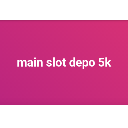
main slot depo 5k