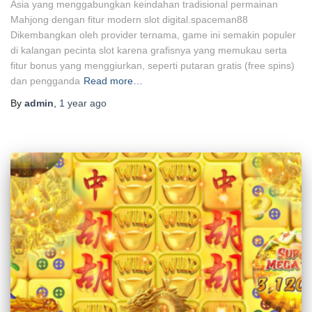
Asia yang menggabungkan keindahan tradisional permainan
Mahjong dengan fitur modern slot digital.spaceman88
Dikembangkan oleh provider ternama, game ini semakin populer
di kalangan pecinta slot karena grafisnya yang memukau serta
fitur bonus yang menggiurkan, seperti putaran gratis (free spins)
dan pengganda
Read more…
By
admin
,
1 year
ago