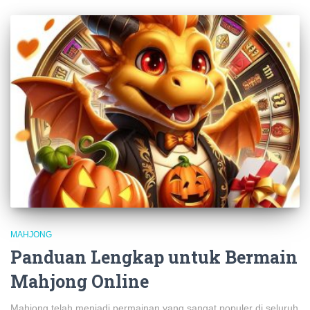
MAHJONG
Panduan Lengkap untuk Bermain
Mahjong Online
Mahjong telah menjadi permainan yang sangat populer di seluruh