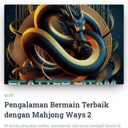
SLOT
Pengalaman Bermain Terbaik
dengan Mahjong Ways 2
Di dunia perjudian online, permainan slot terus menjadi favorit di