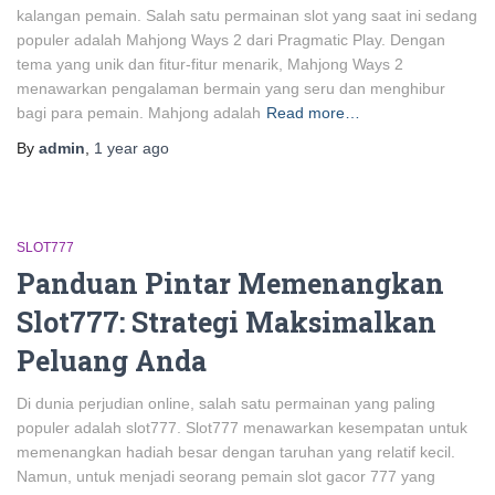
kalangan pemain. Salah satu permainan slot yang saat ini sedang
populer adalah Mahjong Ways 2 dari Pragmatic Play. Dengan
tema yang unik dan fitur-fitur menarik, Mahjong Ways 2
menawarkan pengalaman bermain yang seru dan menghibur
bagi para pemain. Mahjong adalah
Read more…
By
admin
,
1 year
ago
SLOT777
Panduan Pintar Memenangkan
Slot777: Strategi Maksimalkan
Peluang Anda
Di dunia perjudian online, salah satu permainan yang paling
populer adalah slot777. Slot777 menawarkan kesempatan untuk
memenangkan hadiah besar dengan taruhan yang relatif kecil.
Namun, untuk menjadi seorang pemain slot gacor 777 yang