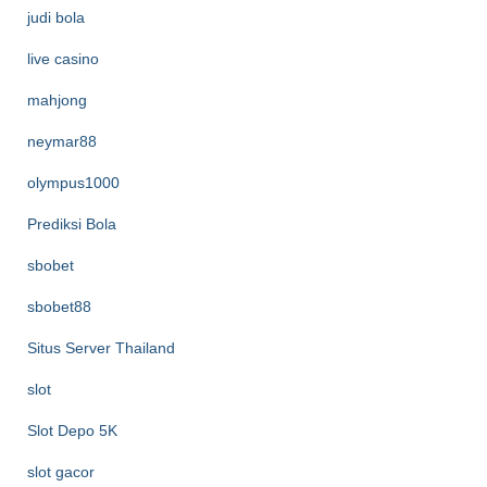
judi bola
live casino
mahjong
neymar88
olympus1000
Prediksi Bola
sbobet
sbobet88
Situs Server Thailand
slot
Slot Depo 5K
slot gacor