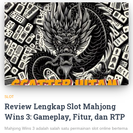
SLOT
Review Lengkap Slot Mahjong
Wins 3: Gameplay, Fitur, dan RTP
Mahjong Wins 3 adalah salah satu permainan slot online bertema