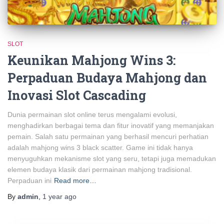
SLOT
Keunikan Mahjong Wins 3:
Perpaduan Budaya Mahjong dan
Inovasi Slot Cascading
Dunia permainan slot online terus mengalami evolusi,
menghadirkan berbagai tema dan fitur inovatif yang memanjakan
pemain. Salah satu permainan yang berhasil mencuri perhatian
adalah mahjong wins 3 black scatter. Game ini tidak hanya
menyuguhkan mekanisme slot yang seru, tetapi juga memadukan
elemen budaya klasik dari permainan mahjong tradisional.
Perpaduan ini
Read more…
By
admin
,
1 year
ago