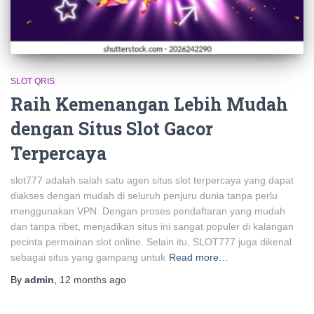
SLOT QRIS
Raih Kemenangan Lebih Mudah
dengan Situs Slot Gacor
Terpercaya
slot777 adalah salah satu agen situs slot terpercaya yang dapat
diakses dengan mudah di seluruh penjuru dunia tanpa perlu
menggunakan VPN. Dengan proses pendaftaran yang mudah
dan tanpa ribet, menjadikan situs ini sangat populer di kalangan
pecinta permainan slot online. Selain itu, SLOT777 juga dikenal
sebagai situs yang gampang untuk
Read more…
By
admin
,
12 months
ago