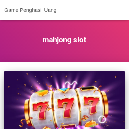
Game Penghasil Uang
mahjong slot