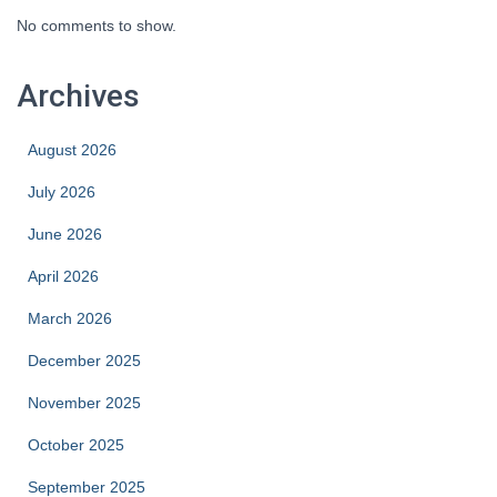
No comments to show.
Archives
August 2026
July 2026
June 2026
April 2026
March 2026
December 2025
November 2025
October 2025
September 2025