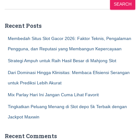
SEARCH
Recent Posts
Membedah Situs Slot Gacor 2026: Faktor Teknis, Pengalaman
Pengguna, dan Reputasi yang Membangun Kepercayaan
Strategi Ampuh untuk Raih Hasil Besar di Mahjong Slot
Dari Dominasi Hingga Klinisitas: Membaca Efisiensi Serangan
untuk Prediksi Lebih Akurat
Mix Parlay Hari Ini Jangan Cuma Lihat Favorit
Tingkatkan Peluang Menang di Slot depo 5k Terbaik dengan
Jackpot Maxwin
Recent Comments