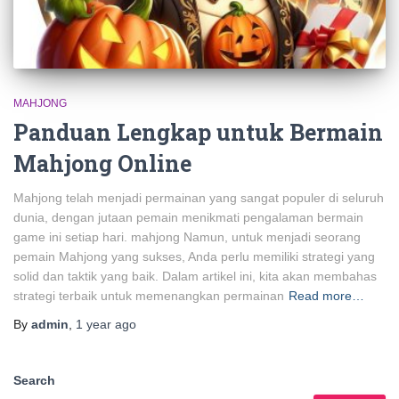
MAHJONG
Panduan Lengkap untuk Bermain
Mahjong Online
Mahjong telah menjadi permainan yang sangat populer di seluruh
dunia, dengan jutaan pemain menikmati pengalaman bermain
game ini setiap hari. mahjong Namun, untuk menjadi seorang
pemain Mahjong yang sukses, Anda perlu memiliki strategi yang
solid dan taktik yang baik. Dalam artikel ini, kita akan membahas
strategi terbaik untuk memenangkan permainan
Read more…
By
admin
,
1 year
ago
Search