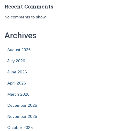
Recent Comments
No comments to show.
Archives
August 2026
July 2026
June 2026
April 2026
March 2026
December 2025
November 2025
October 2025