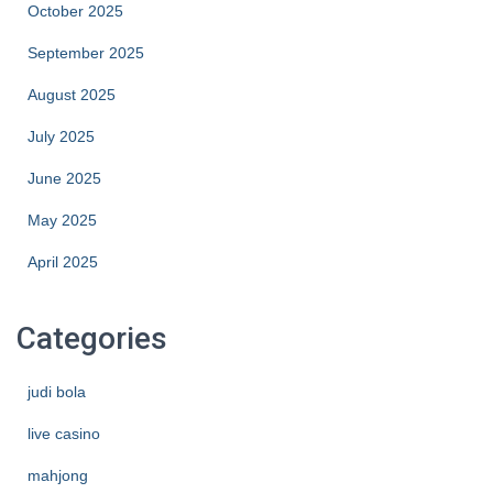
October 2025
September 2025
August 2025
July 2025
June 2025
May 2025
April 2025
Categories
judi bola
live casino
mahjong