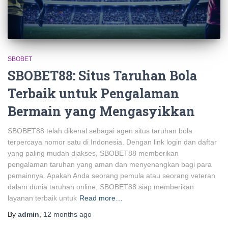
SBOBET
SBOBET88: Situs Taruhan Bola
Terbaik untuk Pengalaman
Bermain yang Mengasyikkan
SBOBET88 telah dikenal sebagai agen situs taruhan bola
terpercaya nomor satu di Indonesia. Dengan link login dan daftar
yang paling mudah diakses, SBOBET88 memberikan
pengalaman taruhan yang aman dan menyenangkan bagi para
pemainnya. Apakah Anda seorang pemula atau seorang veteran
dalam dunia taruhan online, SBOBET88 siap memberikan
layanan terbaik untuk
Read more…
By
admin
,
12 months
ago