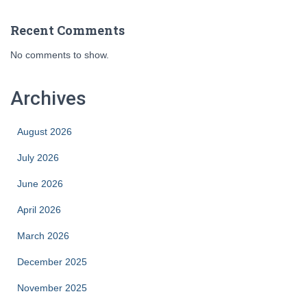
Recent Comments
No comments to show.
Archives
August 2026
July 2026
June 2026
April 2026
March 2026
December 2025
November 2025