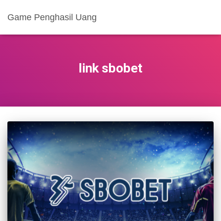
Game Penghasil Uang
link sbobet