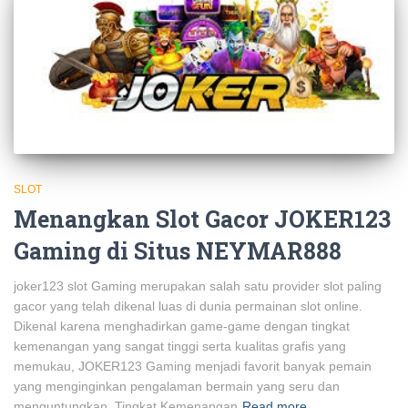
SLOT
Menangkan Slot Gacor JOKER123
Gaming di Situs NEYMAR888
joker123 slot Gaming merupakan salah satu provider slot paling
gacor yang telah dikenal luas di dunia permainan slot online.
Dikenal karena menghadirkan game-game dengan tingkat
kemenangan yang sangat tinggi serta kualitas grafis yang
memukau, JOKER123 Gaming menjadi favorit banyak pemain
yang menginginkan pengalaman bermain yang seru dan
menguntungkan. Tingkat Kemenangan
Read more…