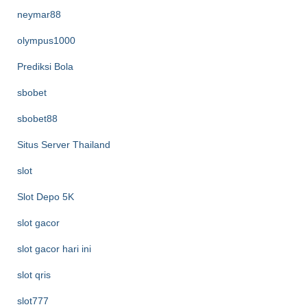
neymar88
olympus1000
Prediksi Bola
sbobet
sbobet88
Situs Server Thailand
slot
Slot Depo 5K
slot gacor
slot gacor hari ini
slot qris
slot777