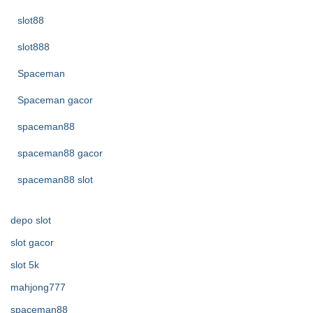
slot88
slot888
Spaceman
Spaceman gacor
spaceman88
spaceman88 gacor
spaceman88 slot
depo slot
slot gacor
slot 5k
mahjong777
spaceman88