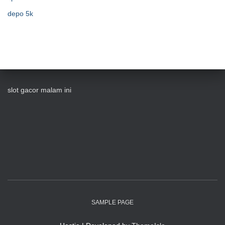
depo 5k
slot gacor malam ini
SAMPLE PAGE