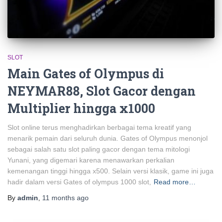
SLOT
Main Gates of Olympus di
NEYMAR88, Slot Gacor dengan
Multiplier hingga x1000
Slot online terus menghadirkan berbagai tema kreatif yang
menarik pemain dari seluruh dunia. Gates of Olympus menonjol
sebagai salah satu slot paling gacor dengan tema mitologi
Yunani, yang digemari karena menawarkan perkalian
kemenangan tinggi hingga x500. Selain versi klasik, game ini juga
hadir dalam versi Gates of olympus 1000 slot,
Read more…
By
admin
,
11 months
ago