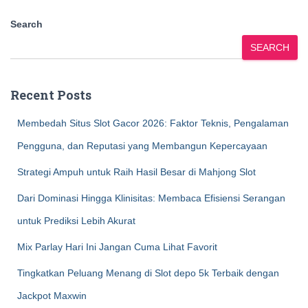
Search
SEARCH
Recent Posts
Membedah Situs Slot Gacor 2026: Faktor Teknis, Pengalaman
Pengguna, dan Reputasi yang Membangun Kepercayaan
Strategi Ampuh untuk Raih Hasil Besar di Mahjong Slot
Dari Dominasi Hingga Klinisitas: Membaca Efisiensi Serangan
untuk Prediksi Lebih Akurat
Mix Parlay Hari Ini Jangan Cuma Lihat Favorit
Tingkatkan Peluang Menang di Slot depo 5k Terbaik dengan
Jackpot Maxwin