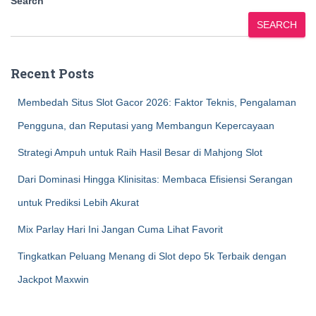
Search
SEARCH
Recent Posts
Membedah Situs Slot Gacor 2026: Faktor Teknis, Pengalaman
Pengguna, dan Reputasi yang Membangun Kepercayaan
Strategi Ampuh untuk Raih Hasil Besar di Mahjong Slot
Dari Dominasi Hingga Klinisitas: Membaca Efisiensi Serangan
untuk Prediksi Lebih Akurat
Mix Parlay Hari Ini Jangan Cuma Lihat Favorit
Tingkatkan Peluang Menang di Slot depo 5k Terbaik dengan
Jackpot Maxwin