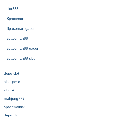
slot888
Spaceman
Spaceman gacor
spaceman88
spaceman88 gacor
spaceman88 slot
depo slot
slot gacor
slot 5k
mahjong777
spaceman88
depo 5k