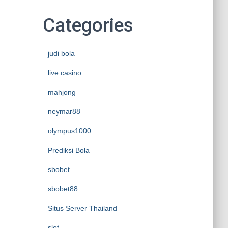
Categories
judi bola
live casino
mahjong
neymar88
olympus1000
Prediksi Bola
sbobet
sbobet88
Situs Server Thailand
slot