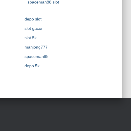
spaceman88 slot
depo slot
slot gacor
slot 5k
mahjong777
spaceman88
depo 5k