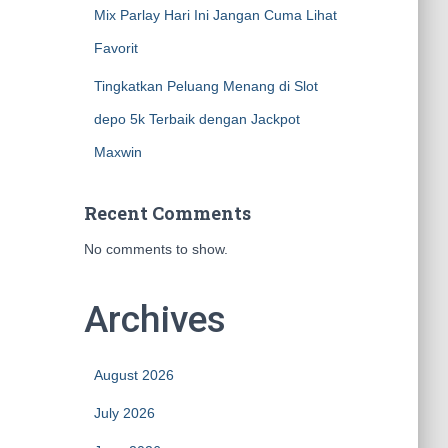
Mix Parlay Hari Ini Jangan Cuma Lihat
Favorit
Tingkatkan Peluang Menang di Slot
depo 5k Terbaik dengan Jackpot
Maxwin
Recent Comments
No comments to show.
Archives
August 2026
July 2026