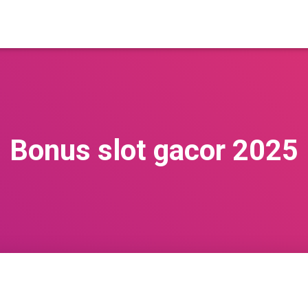
Bonus slot gacor 2025