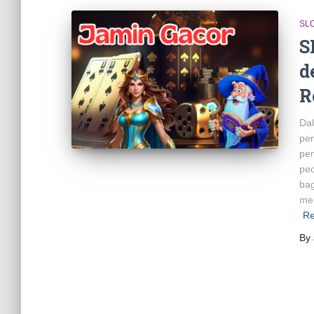
SL
S
d
R
Dal
per
pem
pec
bag
men
R
By