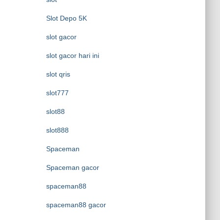
Slot Depo 5K
slot gacor
slot gacor hari ini
slot qris
slot777
slot88
slot888
Spaceman
Spaceman gacor
spaceman88
spaceman88 gacor