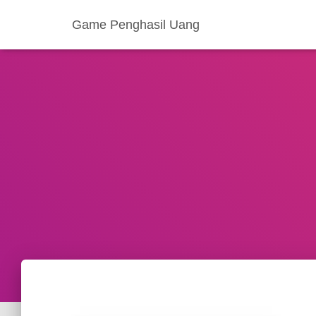
Game Penghasil Uang