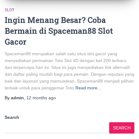
SLOT
Ingin Menang Besar? Coba
Bermain di Spaceman88 Slot
Gacor
Spaceman88 merupakan salah satu situs slot gacor yang
menyediakan permainan Toto Slot 4D dengan bet 200 terbaru
dan terpercaya hari ini. Situs ini juga menyediakan link alternatif
dan daftar paling mudah bagi para pemain. Dengan reputasi yang
baik dan layanan yang memuaskan, Spaceman88 menjadi pilihan
terbaik untuk para penggemar Toto
Read more…
By
admin
,
12 months
ago
Search
SEARCH