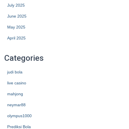
July 2025
June 2025
May 2025
April 2025
Categories
judi bola
live casino
mahjong
neymar88
olympus1000
Prediksi Bola